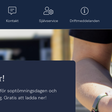
Kontakt
Självservice
Drift­meddelanden
r!
inför soptömningsdagen och
. Gratis att ladda ner!