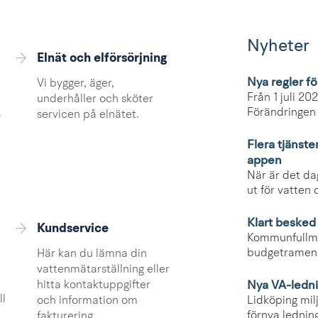
Nyheter
Elnät och elförsörjning
Nya regler för
Vi bygger, äger,
Från 1 juli 20
underhåller och sköter
Förändringen 
.
servicen på elnätet.
n
Flera tjänste
appen
När är det da
ut för vatten 
Klart besked 
Kundservice
Kommunfullmä
budgetramen p
Här kan du lämna din
vattenmätarställning eller
Nya VA-ledni
hitta kontaktuppgifter
ll
Lidköping mil
och information om
förnya ledning
fakturering.