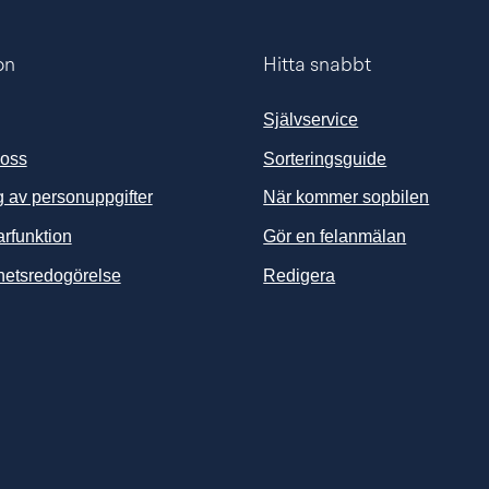
on
Hitta snabbt
Självservice
 oss
Sorteringsguide
 av personuppgifter
När kommer sopbilen
arfunktion
Gör en felanmälan
ghetsredogörelse
Redigera
änk till annan webbplats, öppnas i nytt fönster.