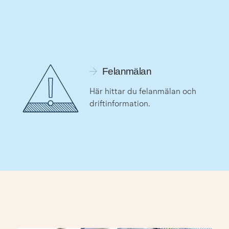
Länk till felanmälan
Felanmälan
Här hittar du felanmälan och 
driftinformation.