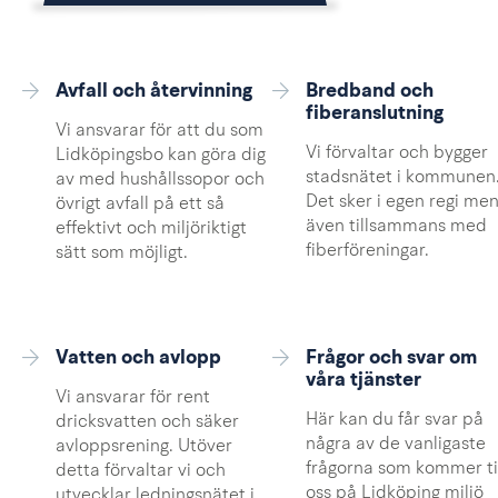
Avfall och återvinning
Bredband och
fiberanslutning
Vi ansvarar för att du som
Vi förvaltar och bygger
Lidköpingsbo kan göra dig
stadsnätet i kommunen
av med hushållssopor och
Det sker i egen regi me
övrigt avfall på ett så
även tillsammans med
effektivt och miljöriktigt
fiberföreningar.
sätt som möjligt.
Vatten och avlopp
Frågor och svar om
våra tjänster
Vi ansvarar för rent
Här kan du får svar på
dricksvatten och säker
några av de vanligaste
avloppsrening. Utöver
frågorna som kommer ti
detta förvaltar vi och
oss på Lidköping miljö
utvecklar ledningsnätet i