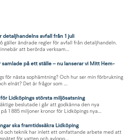
 detaljhandelns avfall från 1 juli
26 gäller ändrade regler för avfall från detaljhandeln.
innebär att berörda verksam...
r samlade på ett ställe – nu lanserar vi Mitt Hem-
gs för nästa sophämtning? Och hur ser min förbrukning
och elnät? Det är frågor som ...
för Lidköpings största miljösatsning
ktige beslutade i går att godkänna den nya
å 1 885 miljoner kronor för Lidköpings nya...
ngar ska framtidssäkra Lidköping
jö och teknik har inlett ett omfattande arbete med att
snätet för vatten och avlopp...