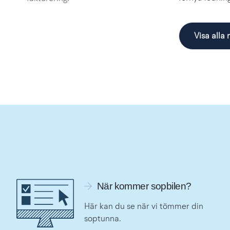
Visa alla
Länk till tider för sopbilen
När kommer sopbilen?
Här kan du se när vi tömmer din 
soptunna.