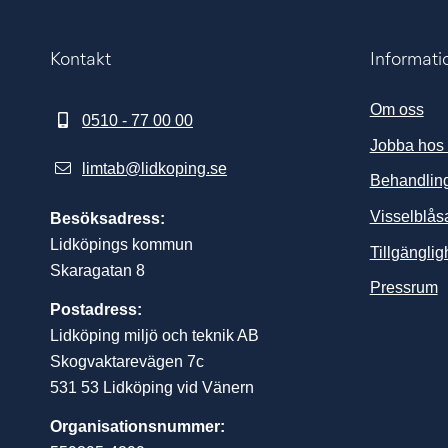
Kontakt
Informati
Om oss
0510 - 77 00 00
Jobba hos
limtab@lidkoping.se
Behandling
Visselblås
Besöksadress:
Lidköpings kommun
Tillgängli
Skaragatan 8
L
Pressrum
Postadress:
Lidköping miljö och teknik AB
Skogvaktarevägen 7c
531 53 Lidköping vid Vänern
Organisationsnummer: