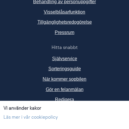
Behandling av personuppgifter
Visselblåsarfunktion
Tillgänglighetsredogörelse
Länk till annan webbplats, ö
Pressrum
Hitta snabbt
Självservice
Sorteringsguide
När kommer sopbilen
Gör en felanmälan
Redigera
Vi använder kakor
Följ oss i sociala medier
Läs mer i vår cookiepolicy