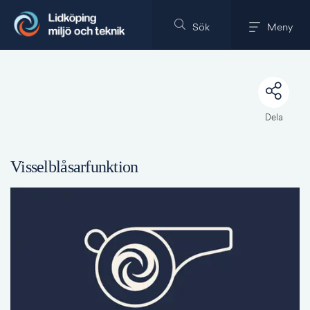
Till innehållet på sidan
Sök
Meny
Dela
Visselblåsarfunktion