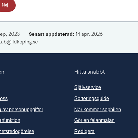
Nej
sep, 2023
Senast uppdaterad: 
14 apr, 2026
mtab@lidkoping.se
on
Hitta snabbt
Självservice
 oss
Sorteringsguide
 av personuppgifter
När kommer sopbilen
arfunktion
Gör en felanmälan
ghetsredogörelse
Redigera