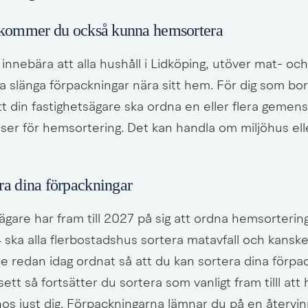
 kommer du också kunna hemsortera
nnebära att alla hushåll i Lidköping, utöver mat- och r
slänga förpackningar nära sitt hem. För dig som bor 
tt din fastighetsägare ska ordna en eller flera gemen
tser för hemsortering. Det kan handla om miljöhus ell
era dina förpackningar
ägare har fram till 2027 på sig att ordna hemsortering f
 ska alla flerbostadshus sortera matavfall och kanske 
e redan idag ordnat så att du kan sortera dina förpac
t så fortsätter du sortera som vanligt fram tilll att 
t hos just dig. Förpackningarna lämnar du på en återvin