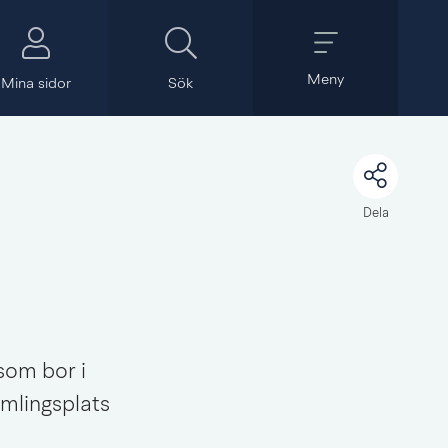
Meny
Mina sidor
Sök
Dela
om bor i 
lingsplats 