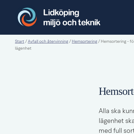
Start
Avfall och återvinning
Hemsortering
/
/
/
Hemsortering - för
lägenhet
Hemsorte
Alla ska kun
lägenhet sk
med full sor