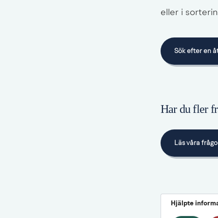
eller i sorteri
Sök efter en å
Länk till anna
Har du fler 
Läs våra fråg
Hjälpte inform