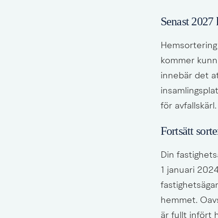
Senast 2027
Hemsortering i
kommer kunna 
innebär det a
insamlingspla
för avfallskärl.
Fortsätt sort
Din fastighets
1 januari 2024
fastighetsägar
hemmet. Oavset
är fullt inför