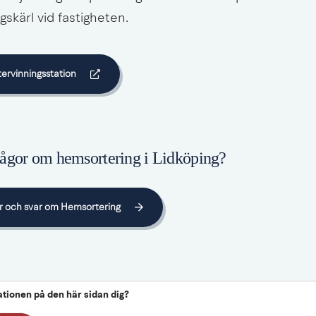
ngskärl vid fastigheten.
tervinningsstation
n webbplats.
frågor om hemsortering i Lidköping?
or och svar om Hemsortering
ationen på den här sidan dig?