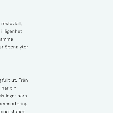
estavfall, 
i lägenhet 
samma 
er öppna ytor 
ullt ut. Från 
har din 
kningar nära 
hemsortering 
ningsstation 