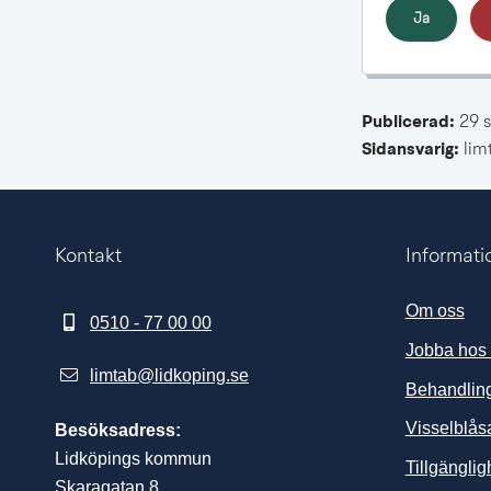
Ja
Publicerad: 
29 
Sidansvarig:
 li
Kontakt
Informati
Om oss
0510 - 77 00 00
Jobba hos
limtab@lidkoping.se
Behandling
Visselblås
Besöksadress:
Lidköpings kommun
Tillgängli
Skaragatan 8