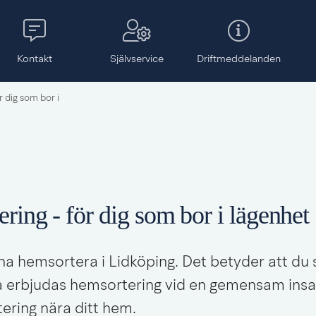
Kontakt
Självservice
Drift­meddelanden
 dig som bor i
ring - för dig som bor i lägenhet
na hemsortera i Lidköping. Det betyder att du s
a erbjudas hemsortering vid en gemensam insam
tering nära ditt hem.