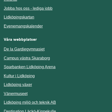
Jobba hos oss - lediga jobb
Länk till annan webbplats.
Lidköpingskartan
Länk till annan webbplats.
Evenemangskalender
Våra webbplatser
De la Gardiegymnasiet
Campus västra Skaraborg
Sparbanken Lidköping Arena
Kultur i Lidköping
Lidköping växer
Vänermuseet
Lidköping miljö och teknik AB
Länk till annan webbplats.
Destination Läckö-Kinnekulle