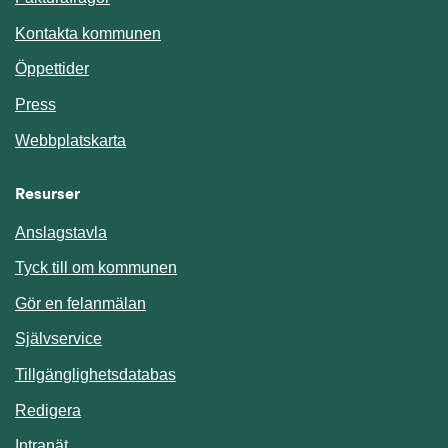
Kontakta kommunen
Öppettider
Press
Webbplatskarta
Resurser
Anslagstavla
Länk till annan webbplats.
Tyck till om kommunen
Gör en felanmälan
Länk till annan webbplats.
Självservice
Länk till annan webbplats.
Tillgänglighetsdatabas
Redigera
Länk till annan webbplats.
Intranät