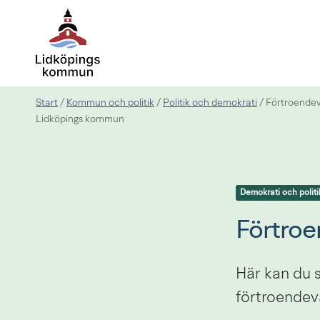
Start
Kommun och politik
Politik och demokrati
/
/
/
Förtroendev
Lidköpings kommun
Demokrati och politi
Förtroe
Här kan du 
förtroendev