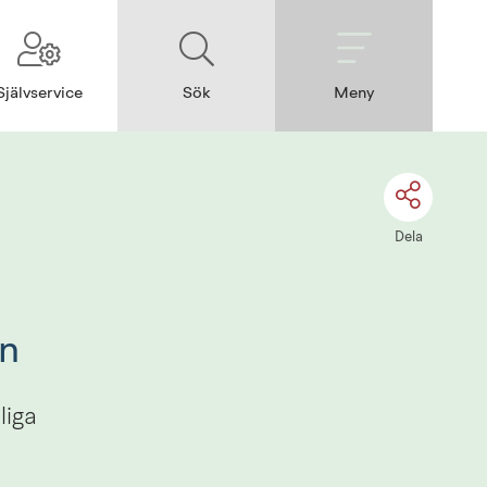
Självservice
Sök
Meny
Dela
un
iga 