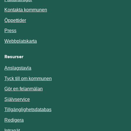
Kontakta kommunen
Öppettider
Press
Webbplatskarta
Resurser
Anslagstavla
Länk till annan webbplats.
Tyck till om kommunen
Gör en felanmälan
Länk till annan webbplats.
Självservice
Länk till annan webbplats.
Tillgänglighetsdatabas
Redigera
Länk till annan webbplats.
Intranät