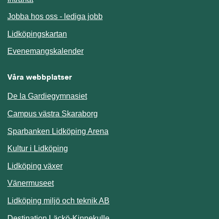
Jobba hos oss - lediga jobb
Länk till annan webbplats.
Lidköpingskartan
Länk till annan webbplats.
Evenemangskalender
Våra webbplatser
De la Gardiegymnasiet
Campus västra Skaraborg
Sparbanken Lidköping Arena
Kultur i Lidköping
Lidköping växer
Vänermuseet
Lidköping miljö och teknik AB
Länk till annan webbplats.
Destination Läckö-Kinnekulle