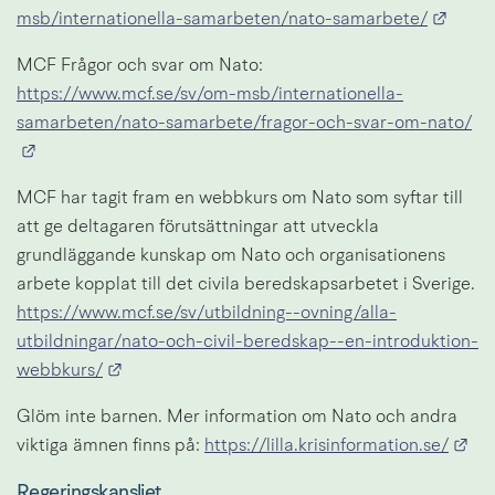
Länk 
msb/internationella-samarbeten/nato-samarbete/
MCF Frågor och svar om Nato: 
https://www.mcf.se/sv/om-msb/internationella-
samarbeten/nato-samarbete/fragor-och-svar-om-nato/
Länk till annan webbplats.
MCF har tagit fram en webbkurs om Nato som syftar till 
att ge deltagaren förutsättningar att utveckla 
grundläggande kunskap om Nato och organisationens 
arbete kopplat till det civila beredskapsarbetet i Sverige. 
https://www.mcf.se/sv/utbildning--ovning/alla-
utbildningar/nato-och-civil-beredskap--en-introduktion-
Länk till annan webbplats.
webbkurs/
Glöm inte barnen. Mer information om Nato och andra 
Län
viktiga ämnen finns på: 
https://lilla.krisinformation.se/
Regeringskansliet