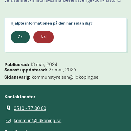
Länk
verksamhet/militara-samarbeten/sverige-och-nato/
Hjälpte informationen på den här sidan dig?
Ja
Nej
Publicerad: 
13 mar, 2024
Senast uppdaterad: 
27 mar, 2026
Sidansvarig:
 kommunstyrelsen@lidkoping.se
Kontaktcenter
0510 - 77 00 00
kommun@lidkoping.se