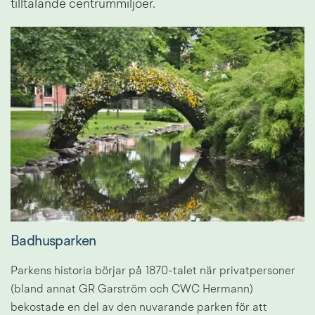
tilltalande centrummiljöer.
Badhusparken
Parkens historia börjar på 1870-talet när privatpersoner 
(bland annat GR Garström och CWC Hermann) 
bekostade en del av den nuvarande parken för att 