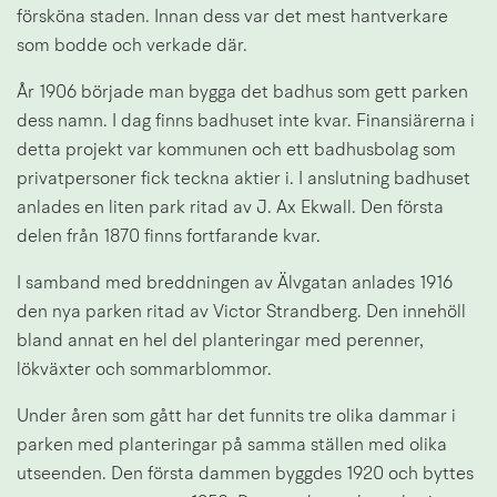
försköna staden. Innan dess var det mest hantverkare 
som bodde och verkade där.
År 1906 började man bygga det badhus som gett parken 
dess namn. I dag finns badhuset inte kvar. Finansiärerna i 
detta projekt var kommunen och ett badhusbolag som 
privatpersoner fick teckna aktier i. I anslutning badhuset 
anlades en liten park ritad av J. Ax Ekwall. Den första 
delen från 1870 finns fortfarande kvar.
I samband med breddningen av Älvgatan anlades 1916 
den nya parken ritad av Victor Strandberg. Den innehöll 
bland annat en hel del planteringar med perenner, 
lökväxter och sommarblommor.
Under åren som gått har det funnits tre olika dammar i 
parken med planteringar på samma ställen med olika 
utseenden. Den första dammen byggdes 1920 och byttes 