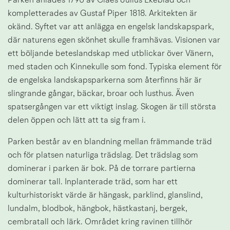
Parken anlades 1790 av Claes Julius Ekeblad och 
kompletterades av Gustaf Piper 1818. Arkitekten är 
okänd. Syftet var att anlägga en engelsk landskapspark, 
där naturens egen skönhet skulle framhävas. Visionen var 
ett böljande beteslandskap med utblickar över Vänern, 
med staden och Kinnekulle som fond. Typiska element för 
de engelska landskapsparkerna som återfinns här är 
slingrande gångar, bäckar, broar och lusthus. Även 
spatsergången var ett viktigt inslag. Skogen är till största 
delen öppen och lätt att ta sig fram i.
Parken består av en blandning mellan främmande träd 
och för platsen naturliga trädslag. Det trädslag som 
dominerar i parken är bok. På de torrare partierna 
dominerar tall. Inplanterade träd, som har ett 
kulturhistoriskt värde är hängask, parklind, glanslind, 
lundalm, blodbok, hängbok, hästkastanj, bergek, 
cembratall och lärk. Området kring ravinen tillhör 