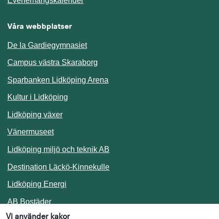
Evenemangskalender
Våra webbplatser
De la Gardiegymnasiet
Campus västra Skaraborg
Sparbanken Lidköping Arena
Kultur i Lidköping
Lidköping växer
Vänermuseet
Lidköping miljö och teknik AB
Länk till annan webbplats.
Destination Läckö-Kinnekulle
Länk till annan webbplats.
Lidköping Energi
Länk till annan webbplats.
AB Bostäder
Vi använder kakor