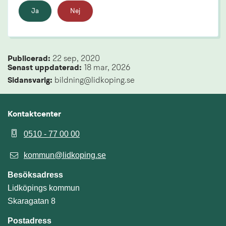
Ja
Nej
Publicerad: 
22 sep, 2020
Senast uppdaterad: 
18 mar, 2026
Sidansvarig:
 bildning@lidkoping.se
Kontaktcenter
0510 - 77 00 00
kommun@lidkoping.se
Besöksadress
Lidköpings kommun
Skaragatan 8
Postadress