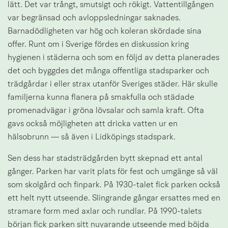
lätt. Det var trångt, smutsigt och rökigt. Vattentillgången 
var begränsad och avloppsledningar saknades. 
Barnadödligheten var hög och koleran skördade sina 
offer. Runt om i Sverige fördes en diskussion kring 
hygienen i städerna och som en följd av detta planerades 
det och byggdes det många offentliga stadsparker och 
trädgårdar i eller strax utanför Sveriges städer. Här skulle 
familjerna kunna flanera på smakfulla och städade 
promenadvägar i gröna lövsalar och samla kraft. Ofta 
gavs också möjligheten att dricka vatten ur en 
hälsobrunn — så även i Lidköpings stadspark.
Sen dess har stadsträdgården bytt skepnad ett antal 
gånger. Parken har varit plats för fest och umgänge så väl 
som skolgård och finpark. På 1930-talet fick parken också 
ett helt nytt utseende. Slingrande gångar ersattes med en 
stramare form med axlar och rundlar. På 1990-talets 
början fick parken sitt nuvarande utseende med böjda 