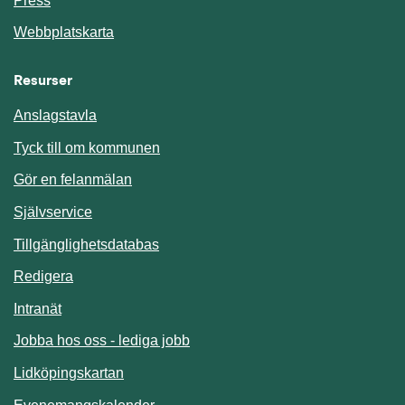
Press
Webbplatskarta
Resurser
Anslagstavla
Länk till annan webbplats.
Tyck till om kommunen
Gör en felanmälan
Länk till annan webbplats.
Självservice
Länk till annan webbplats.
Tillgänglighetsdatabas
Redigera
Länk till annan webbplats.
Intranät
Jobba hos oss - lediga jobb
Länk till annan webbplats.
Lidköpingskartan
Länk till annan webbplats.