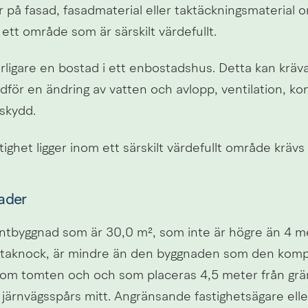
 på fasad, fasadmaterial eller taktäckningsmaterial o
 ett område som är särskilt värdefullt.
erligare en bostad i ett enbostadshus. Detta kan kräv
för en ändring av vatten och avlopp, ventilation, kon
dskydd.
ighet ligger inom ett särskilt värdefullt område krävs
ader
byggnad som är 30,0 m², som inte är högre än 4 met
l taknock, är mindre än den byggnaden som den kompl
nom tomten och och som placeras 4,5 meter från gräns
järnvägsspårs mitt. Angränsande fastighetsägare eller k