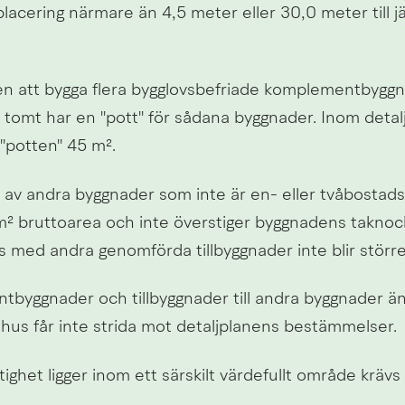
acering närmare än 4,5 meter eller 30,0 meter till j
en att bygga flera bygglovsbefriade komplementbyggn
 tomt har en "pott" för sådana byggnader. Inom detalj
"potten" 45 m².
d av andra byggnader som inte är en- eller tvåbostads
² bruttoarea och inte överstiger byggnadens taknock
s med andra genomförda tillbyggnader inte blir störr
byggnader och tillbyggnader till andra byggnader än 
hus får inte strida mot detaljplanens bestämmelser.
ighet ligger inom ett särskilt värdefullt område krävs