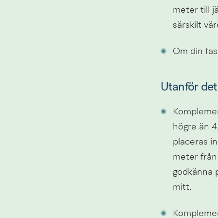
meter till 
särskilt vär
Om din fast
Utanför det
Komplement
högre än 4
placeras i
meter från 
godkänna pl
mitt.
Komplement