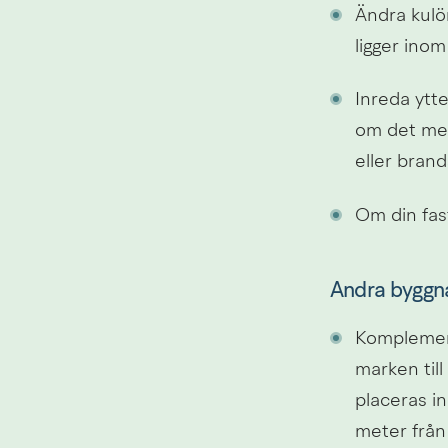
Ändra kulör
ligger inom
Inreda ytt
om det med
eller bran
Om din fast
Andra byggn
Komplement
marken til
placeras i
meter från 