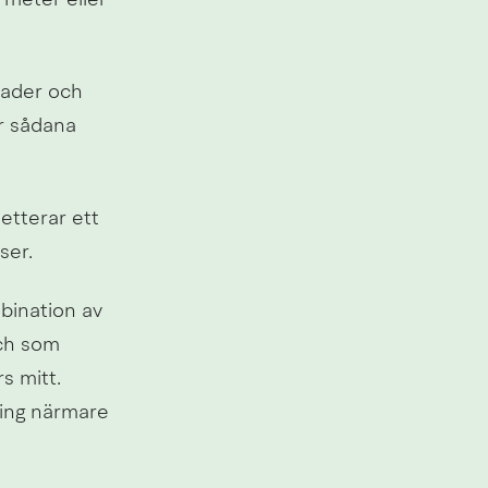
meter eller 
ader och 
 sådana 
terar ett 
ser.
ination av 
ch som 
 mitt. 
ing närmare 