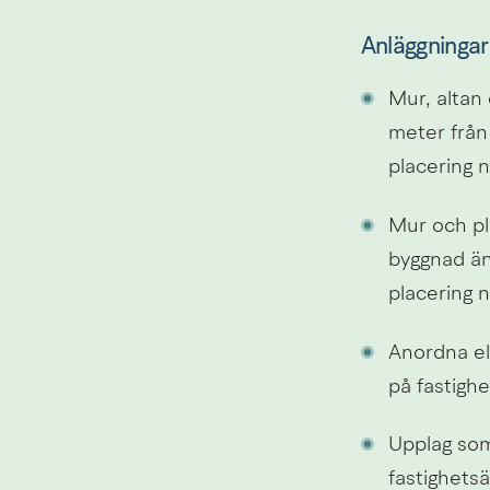
Anläggningar
Mur, altan
meter från
placering n
Mur och pl
byggnad än
placering n
Anordna ell
på fastighe
Upplag som
fastighetsä