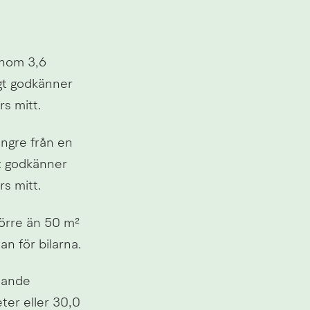
nom 3,6 
gt godkänner 
rs mitt.
ngre från en 
t godkänner 
rs mitt.
örre än 50 m² 
n för bilarna.
ande 
er eller 30,0 