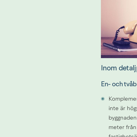
Inom detal
En- och två
Komplemen
inte är hög
byggnaden 
meter från