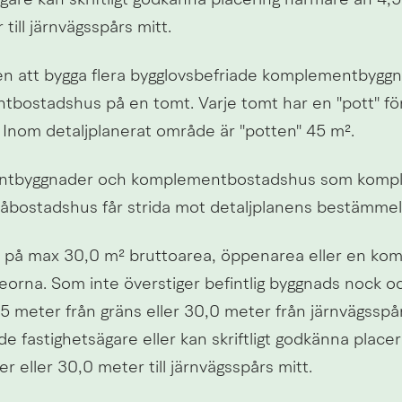
gare kan skriftligt godkänna placering närmare än 4,5 
till järnvägsspårs mitt.
en att bygga flera bygglovsbefriade komplementbyggn
bostadshus på en tomt. Varje tomt har en "pott" för
 Inom detaljplanerat område är "potten" 45 m².
tbyggnader och komplementbostadshus som komplet
tvåbostadshus får strida mot detaljplanens bestämmel
d på max 30,0 m² bruttoarea, öppenarea eller en komb
eorna. Som inte överstiger befintlig byggnads nock o
5 meter från gräns eller 30,0 meter från järnvägsspårs
 fastighetsägare eller kan skriftligt godkänna placer
r eller 30,0 meter till järnvägsspårs mitt.