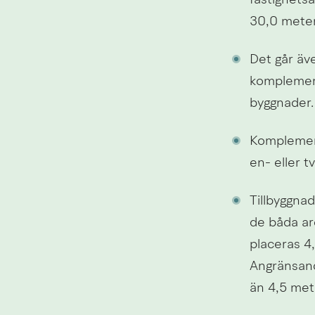
fastighetsä
30,0 meter 
Det går äv
komplement
byggnader.
Komplemen
en- eller 
Tillbyggna
de båda ar
placeras 4,
Angränsande
än 4,5 mete