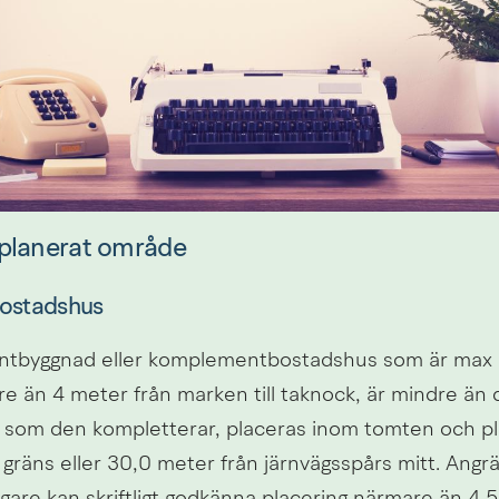
jplanerat område
bostadshus
tbyggnad eller komplementbostadshus som är max 3
re än 4 meter från marken till taknock, är mindre än 
som den kompletterar, placeras inom tomten och pla
 gräns eller 30,0 meter från järnvägsspårs mitt. Angr