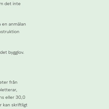
m det inte 
a en anmälan 
struktion 
 det bygglov.
er från 
etterar, 
 eller 30,0 
an skriftligt 