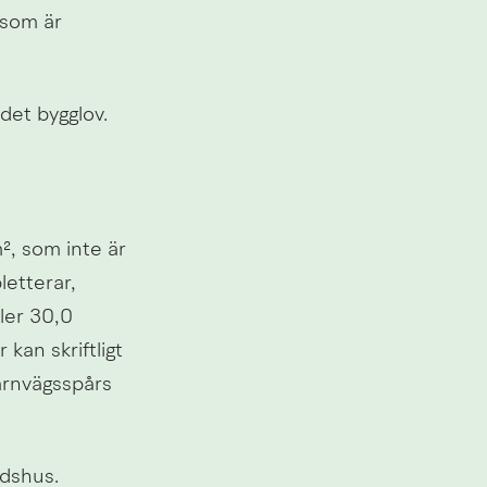
som är 
 det bygglov.
 som inte är 
tterar, 
er 30,0 
an skriftligt 
ärnvägsspårs 
adshus.