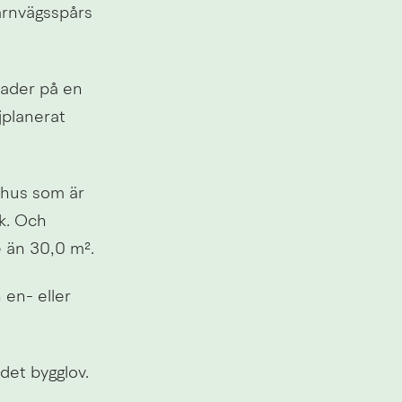
ärnvägsspårs 
ader på en 
planerat 
hus som är 
. Och 
e än 30,0 m².
en- eller 
 det bygglov.