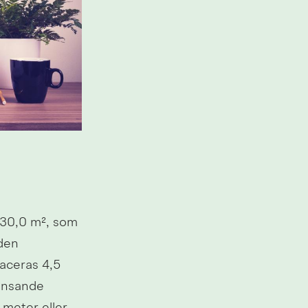
0,0 m², som 
den 
ceras 4,5 
änsande 