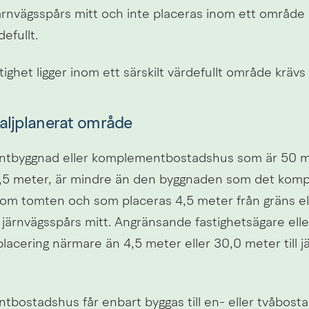
järnvägsspårs mitt och inte placeras inom ett område 
defullt.
ighet ligger inom ett särskilt värdefullt område krävs
aljplanerat område
byggnad eller komplementbostadshus som är 50 m²,
,5 meter, är mindre än den byggnaden som det komple
nom tomten och som placeras 4,5 meter från gräns ell
järnvägsspårs mitt. Angränsande fastighetsägare eller k
acering närmare än 4,5 meter eller 30,0 meter till j
bostadshus får enbart byggas till en- eller tvåbost