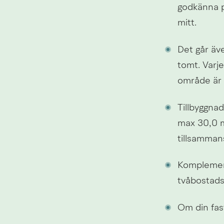
godkänna pl
mitt.
Det går äv
tomt. Varje
område är 
Tillbyggna
max 30,0 m
tillsamman
Komplement
tvåbostads
Om din fast