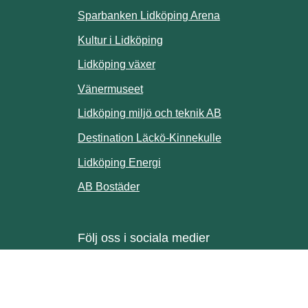
Sparbanken Lidköping Arena
webbplats.
Kultur i Lidköping
ill annan webbplats.
Lidköping växer
Vänermuseet
lats.
Lidköping miljö och teknik AB
Länk till annan w
Destination Läckö-Kinnekulle
nan webbplats.
Länk till annan webbplats.
Lidköping Energi
ll annan webbplats.
Länk till annan webbplats.
AB Bostäder
Följ oss i sociala medier
Facebook
Instagram
Linkedin