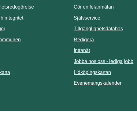
ghetsredogörelse
Gör en felanmälan
Länk till annan 
 integritet
Självservice
Länk t
gor
Tillgänglighetsdatabas
kommunen
Redigera
Länk till annan webbp
Intranät
Jobba hos oss - lediga jobb
Länk till an
karta
Lidköpingskartan
Länk ti
Evenemangskalender