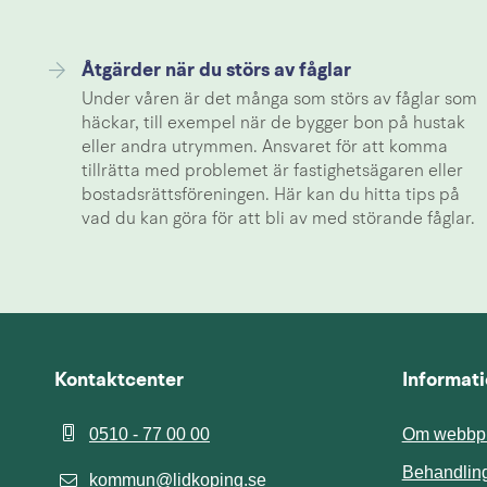
Åtgärder när du störs av fåglar
Under våren är det många som störs av fåglar som
häckar, till exempel när de bygger bon på hustak
eller andra utrymmen. Ansvaret för att komma
tillrätta med problemet är fastighetsägaren eller
bostadsrättsföreningen. Här kan du hitta tips på
vad du kan göra för att bli av med störande fåglar.
Kontaktcenter
Informat
0510 - 77 00 00
Om webbpl
Behandling
kommun@lidkoping.se