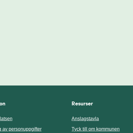
ion
Resurser
atsen
Anslagstavla
Länk t
 av personuppgifter
Tyck till om kommunen