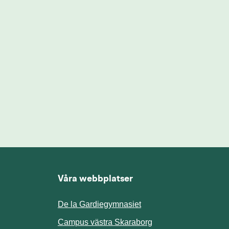
Våra webbplatser
De la Gardiegymnasiet
ill annan webbplats.
Campus västra Skaraborg