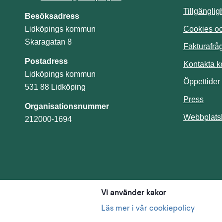
Tillgängli
Besöksadress
Cookies och
Lidköpings kommun
Skaragatan 8
Fakturafrå
Postadress
Kontakta 
Lidköpings kommun
Öppettider
531 88 Lidköping
Press
Organisationsnummer
Webbplats
212000-1694
Vi använder kakor
Läs mer i vår cookiepolicy