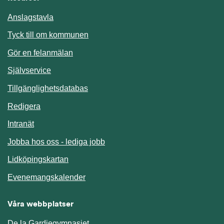
Anslagstavla
Länk till annan webbplats.
Tyck till om kommunen
Gör en felanmälan
Länk till annan webbplats.
Självservice
Länk till annan webbplats.
Tillgänglighetsdatabas
Redigera
Länk till annan webbplats.
Intranät
Jobba hos oss - lediga jobb
Länk till annan webbplats.
Lidköpingskartan
Länk till annan webbplats.
Evenemangskalender
Våra webbplatser
De la Gardiegymnasiet