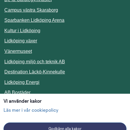
Campus västra Skaraborg
Sparbanken Lidköping Arena
Kultur i Lidköping
Lidköping växer
Vänermuseet
Lidköping miljö och teknik AB
Länk till annan webbplats.
Destination Läckö-Kinnekulle
Länk till annan webbplats.
Lidköping Energi
Länk till annan webbplats.
AB Bostäder
Vi använder kakor
Följ oss i sociala medier
Läs mer i vår cookiepolicy
Godkänn alla kakor
Facebook
Instagram
Linkedin