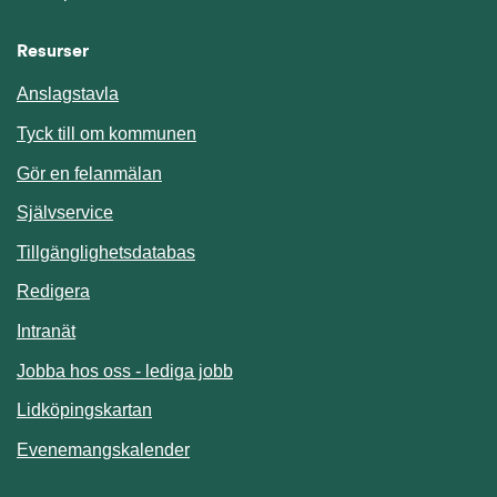
Resurser
Anslagstavla
Länk till annan webbplats.
Tyck till om kommunen
Gör en felanmälan
Länk till annan webbplats.
Självservice
Länk till annan webbplats.
Tillgänglighetsdatabas
Redigera
Länk till annan webbplats.
Intranät
Jobba hos oss - lediga jobb
Länk till annan webbplats.
Lidköpingskartan
Länk till annan webbplats.
Evenemangskalender