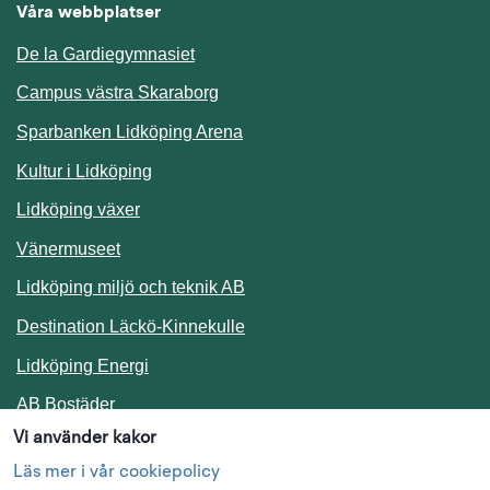
Våra webbplatser
De la Gardiegymnasiet
Campus västra Skaraborg
Sparbanken Lidköping Arena
Kultur i Lidköping
Lidköping växer
Vänermuseet
Lidköping miljö och teknik AB
Länk till annan webbplats.
Destination Läckö-Kinnekulle
Länk till annan webbplats.
Lidköping Energi
Länk till annan webbplats.
AB Bostäder
Vi använder kakor
Följ oss i sociala medier
Läs mer i vår cookiepolicy