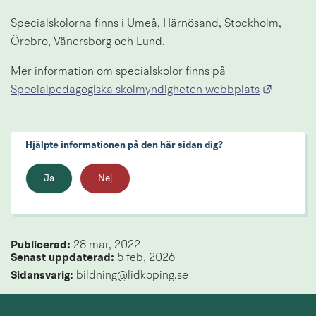
Specialskolorna finns i Umeå, Härnösand, Stockholm, 
Örebro, Vänersborg och Lund. 
Mer information om specialskolor finns på 
Länk til
Specialpedagogiska skolmyndigheten webbplats
Hjälpte informationen på den här sidan dig?
Ja
Nej
Publicerad: 
28 mar, 2022
Senast uppdaterad: 
5 feb, 2026
Sidansvarig:
 bildning@lidkoping.se