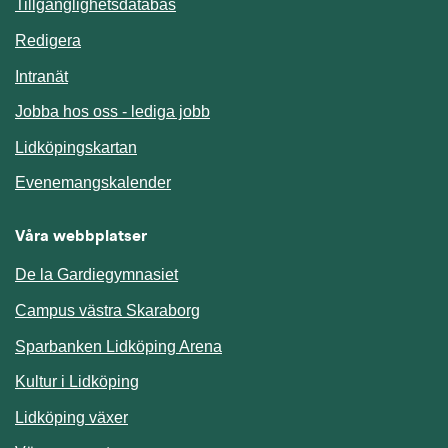
Länk till annan webbplats.
Tillgänglighetsdatabas
Redigera
Länk till annan webbplats.
Intranät
Jobba hos oss - lediga jobb
Länk till annan webbplats.
Lidköpingskartan
Länk till annan webbplats.
Evenemangskalender
Våra webbplatser
De la Gardiegymnasiet
Campus västra Skaraborg
Sparbanken Lidköping Arena
Kultur i Lidköping
Lidköping växer