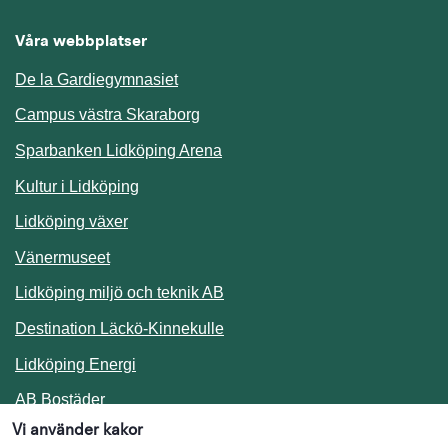
Våra webbplatser
De la Gardiegymnasiet
Campus västra Skaraborg
Sparbanken Lidköping Arena
Kultur i Lidköping
Lidköping växer
Vänermuseet
Lidköping miljö och teknik AB
Länk till annan webbplats.
Destination Läckö-Kinnekulle
Länk till annan webbplats.
Lidköping Energi
Länk till annan webbplats.
AB Bostäder
Vi använder kakor