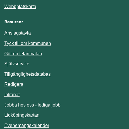
Webbplatskarta
Resurser
Anslagstavla
Länk till annan webbplats.
Tyck till om kommunen
Gör en felanmälan
Länk till annan webbplats.
Självservice
Länk till annan webbplats.
Tillgänglighetsdatabas
Redigera
Länk till annan webbplats.
Intranät
Jobba hos oss - lediga jobb
Länk till annan webbplats.
Lidköpingskartan
Länk till annan webbplats.
Evenemangskalender