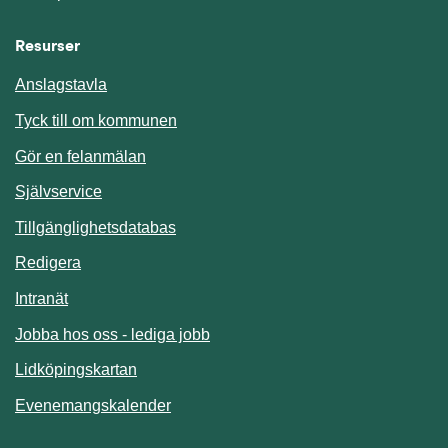
Resurser
Anslagstavla
Länk till annan webbplats.
Tyck till om kommunen
Gör en felanmälan
Länk till annan webbplats.
Självservice
Länk till annan webbplats.
Tillgänglighetsdatabas
Redigera
Länk till annan webbplats.
Intranät
Jobba hos oss - lediga jobb
Länk till annan webbplats.
Lidköpingskartan
Länk till annan webbplats.
Evenemangskalender