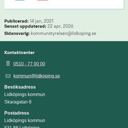
Publicerad: 
14 jan, 2021
Senast uppdaterad: 
22 apr, 2026
Sidansvarig:
 kommunstyrelsen@lidkoping.se
Kontaktcenter
0510 - 77 00 00
kommun@lidkoping.se
Besöksadress
Lidköpings kommun
Skaragatan 8
Postadress
Lidköpings kommun
531 88 Lidköping