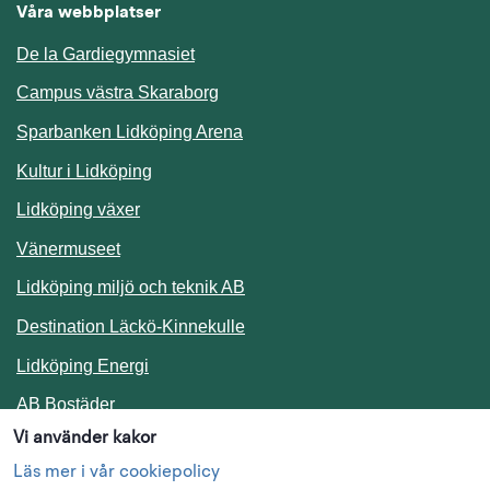
Våra webbplatser
De la Gardiegymnasiet
Campus västra Skaraborg
Sparbanken Lidköping Arena
Kultur i Lidköping
Lidköping växer
Vänermuseet
Lidköping miljö och teknik AB
Länk till annan webbplats.
Destination Läckö-Kinnekulle
Länk till annan webbplats.
Lidköping Energi
Länk till annan webbplats.
AB Bostäder
Vi använder kakor
Följ oss i sociala medier
Läs mer i vår cookiepolicy