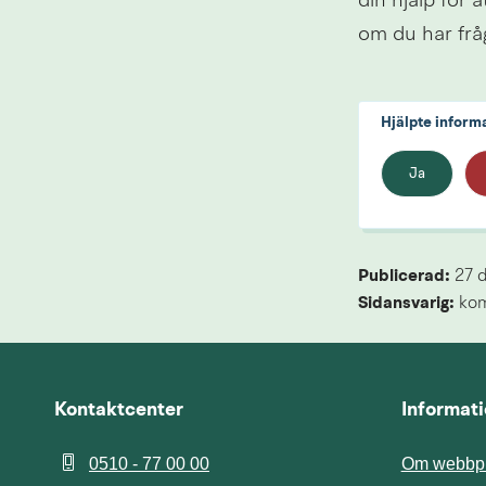
din hjälp för a
om du har fråg
Hjälpte inform
Ja
Publicerad: 
27 
Sidansvarig:
 ko
Kontaktcenter
Informat
0510 - 77 00 00
Om webbpl