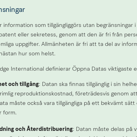
nsningar
information som tillgängliggörs utan begränsningar i 
atent eller sekretess, genom att den är fri från pers
emliga uppgifter. Allmänheten är fri att ta del av info
ästan hur som helst.
e International definierar Öppna Datas viktigaste 
het och tillgång
: Datan ska finnas tillgänglig i sin helh
rimlig reproduktionskostnad, företrädesvis genom att 
ata måste också vara tillgängliga på ett bekvämt sätt o
r form.
ning och Återdistribuering
: Datan måste delas på vi