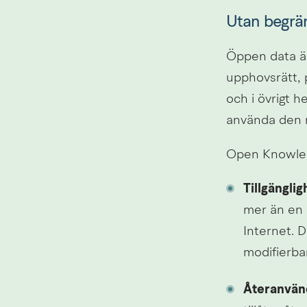
Utan begrä
Öppen data är 
upphovsrätt, p
och i övrigt h
använda den n
Open Knowledg
Tillgänglig
mer än en 
Internet. D
modifierba
Återanvänd