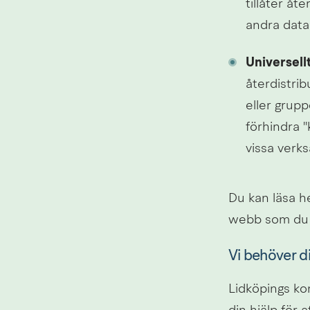
tillåter åt
andra data
Universell
återdistrib
eller grupp
förhindra 
vissa verks
Du kan läsa h
webb som du h
Vi behöver di
Lidköpings ko