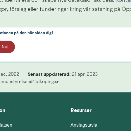
tt identifiera och skapa nya datakällor att dela. 
Konta
or, förslag eller funderingar kring vår satsning på Öp
ationen på den här sidan dig?
Nej
dec, 2022
Senast uppdaterad: 
21 apr, 2023
mmunstyrelsen@lidkoping.se
ion
Resurser
atsen
Anslagstavla