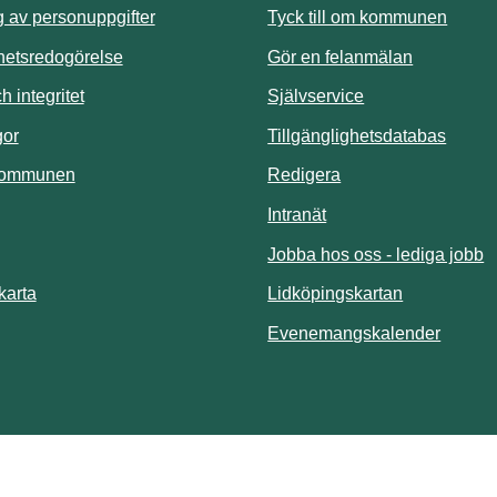
Länk t
 av personuppgifter
Tyck till om kommunen
ghetsredogörelse
Gör en felanmälan
Länk till annan 
 integritet
Självservice
Länk t
gor
Tillgänglighetsdatabas
kommunen
Redigera
Länk till annan webbp
Intranät
Jobba hos oss - lediga jobb
Länk till an
karta
Lidköpingskartan
Länk ti
Evenemangskalender