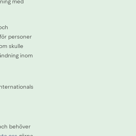
dning med 
och 
för personer 
om skulle 
ändning inom 
ternationals 
och behöver 