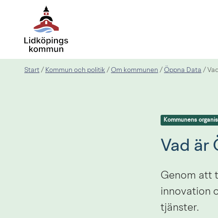
Start
Kommun och politik
Om kommunen
Öppna Data
/
/
/
/
Vad
Kommunens organis
Vad är
Genom att t
innovation o
tjänster.