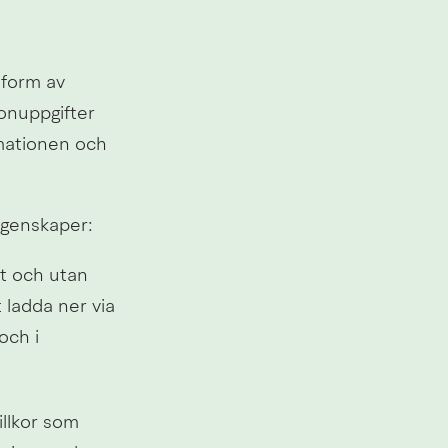
form av 
onuppgifter 
rmationen och 
egenskaper:
et och utan 
ladda ner via 
ch i 
llkor som 