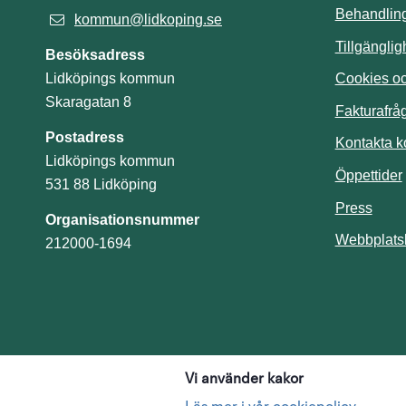
Behandling
kommun@lidkoping.se
Tillgängli
Besöksadress
Cookies och
Lidköpings kommun
Skaragatan 8
Fakturafrå
Postadress
Kontakta 
Lidköpings kommun
Öppettider
531 88 Lidköping
Press
Organisationsnummer
Webbplats
212000-1694
Vi använder kakor