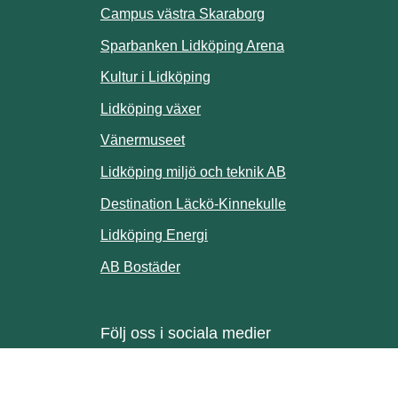
ill annan webbplats.
Campus västra Skaraborg
Sparbanken Lidköping Arena
webbplats.
Kultur i Lidköping
ill annan webbplats.
Lidköping växer
Vänermuseet
lats.
Lidköping miljö och teknik AB
Länk till annan w
Destination Läckö-Kinnekulle
nan webbplats.
Länk till annan webbplats.
Lidköping Energi
ll annan webbplats.
Länk till annan webbplats.
AB Bostäder
Följ oss i sociala medier