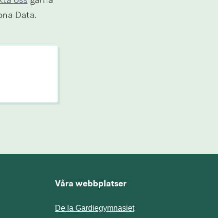
kta oss
 gärna 
pna Data.
Våra webbplatser
De la Gardiegymnasiet