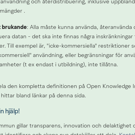
eranvändning och återdistribuering, inklusive uppblan
mängder .
t brukande
: Alla måste kunna använda, återanvända 
uera datan - det ska inte finnas några inskränkningar 
er. Till exempel är, "icke-kommersiella" restriktioner s
"kommersiell" användning, eller begränsningar för anv
amheter (t ex endast i utbildning), inte tillåtna.
ela den kompletta definitionen på Open Knowledge In
ittar bland länkar på denna sida.
n hjälp!
mmun gillar transparens, innovation och delaktighet 