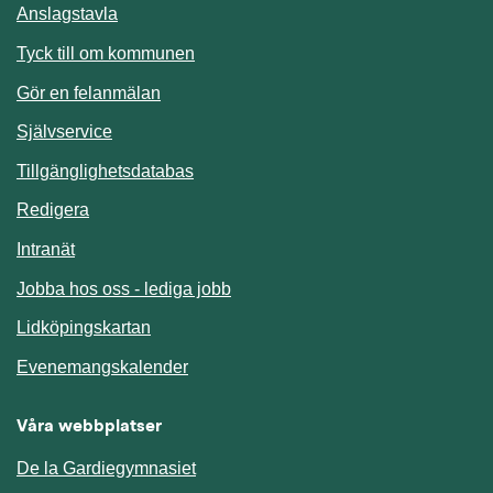
Anslagstavla
Länk till annan webbplats.
Tyck till om kommunen
Gör en felanmälan
Länk till annan webbplats.
Självservice
Länk till annan webbplats.
Tillgänglighetsdatabas
Redigera
Länk till annan webbplats.
Intranät
Jobba hos oss - lediga jobb
Länk till annan webbplats.
Lidköpingskartan
Länk till annan webbplats.
Evenemangskalender
Våra webbplatser
De la Gardiegymnasiet