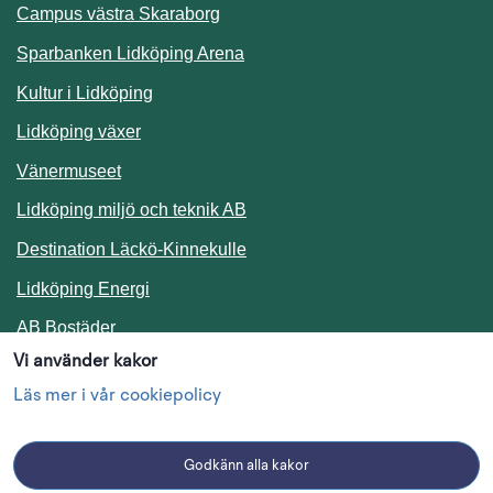
Campus västra Skaraborg
Sparbanken Lidköping Arena
Kultur i Lidköping
Lidköping växer
Vänermuseet
Lidköping miljö och teknik AB
Länk till annan webbplats.
Destination Läckö-Kinnekulle
Länk till annan webbplats.
Lidköping Energi
Länk till annan webbplats.
AB Bostäder
Vi använder kakor
Följ oss i sociala medier
Läs mer i vår cookiepolicy
Godkänn alla kakor
Facebook
Instagram
Linkedin