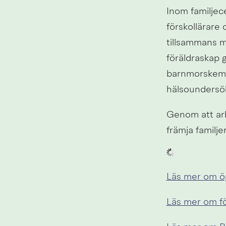
Inom familjec
förskollärare
tillsammans me
föräldraskap 
barnmorskemo
hälsoundersök
Genom att arb
främja familj
Läs mer om ö
Läs mer om fö