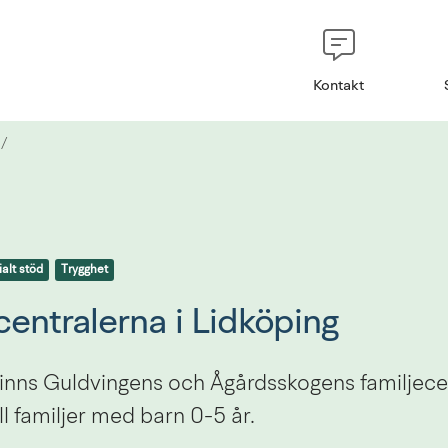
Kontakt
/
alt stöd
Trygghet
centralerna i Lidköping
finns Guldvingens och Ågårdsskogens familjece
ll familjer med barn 0-5 år.