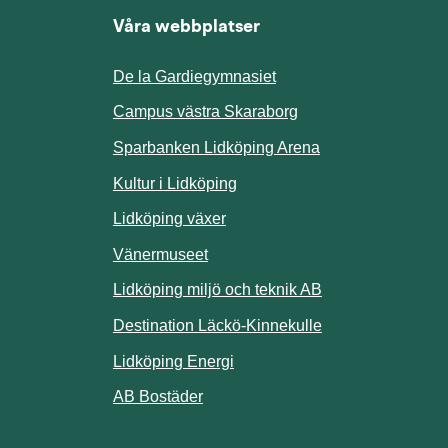
Våra webbplatser
De la Gardiegymnasiet
ill annan webbplats.
Campus västra Skaraborg
Sparbanken Lidköping Arena
webbplats.
Kultur i Lidköping
ill annan webbplats.
Lidköping växer
Vänermuseet
lats.
Lidköping miljö och teknik AB
Länk till annan w
Destination Läckö-Kinnekulle
nan webbplats.
Länk till annan webbplats.
Lidköping Energi
ll annan webbplats.
Länk till annan webbplats.
AB Bostäder