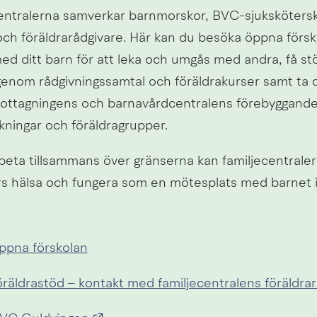
entralerna samverkar barnmorskor, BVC-sjukskötersko
 och föräldrarådgivare. Här kan du besöka öppna försk
d ditt barn för att leka och umgås med andra, få stöd 
genom rådgivningssamtal och föräldrakurser samt ta de
ttagningens och barnavårdcentralens förebyggande 
ningar och föräldragrupper.
eta tillsammans över gränserna kan familjecentralern
ers hälsa och fungera som en mötesplats med barnet 
ppna förskolan
räldrastöd – kontakt med familjecentralens föräldrar