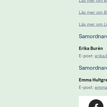
Läs mer om B
Läs mer om B
Läs mer om L
Samordnare 
Erika Burén
E-post: 
erika
Samordnare 
Emma Hultgr
E-post: 
emma.