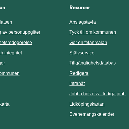
ion
Resurser
atsen
Anslagstavla
Länk t
 av personuppgifter
Tyck till om kommunen
ghetsredogörelse
Gör en felanmälan
Länk till annan 
 integritet
Självservice
Länk t
gor
Tillgänglighetsdatabas
kommunen
Redigera
Länk till annan webbp
Intranät
Jobba hos oss - lediga jobb
Länk till an
karta
Lidköpingskartan
Länk ti
Evenemangskalender