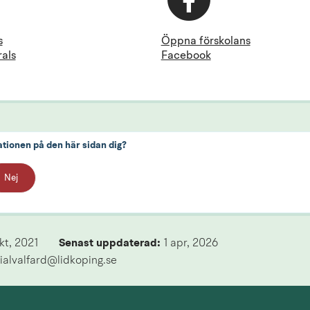
s
Öppna förskolans
rals
Facebook
ationen på den här sidan dig?
Nej
kt, 2021
Senast uppdaterad: 
1 apr, 2026
ialvalfard@lidkoping.se