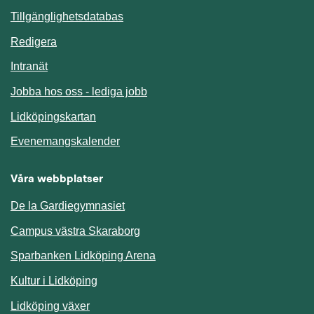
Länk till annan webbplats.
Tillgänglighetsdatabas
Redigera
Länk till annan webbplats.
Intranät
Jobba hos oss - lediga jobb
Länk till annan webbplats.
Lidköpingskartan
Länk till annan webbplats.
Evenemangskalender
Våra webbplatser
De la Gardiegymnasiet
Campus västra Skaraborg
Sparbanken Lidköping Arena
Kultur i Lidköping
Lidköping växer