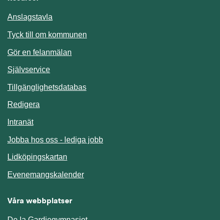
Anslagstavla
Länk till annan webbplats.
Tyck till om kommunen
Gör en felanmälan
Länk till annan webbplats.
Självservice
Länk till annan webbplats.
Tillgänglighetsdatabas
Redigera
Länk till annan webbplats.
Intranät
Jobba hos oss - lediga jobb
Länk till annan webbplats.
Lidköpingskartan
Länk till annan webbplats.
Evenemangskalender
Våra webbplatser
De la Gardiegymnasiet