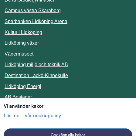
Campus västra Skaraborg
Sparbanken Lidköping Arena
Kultur i Lidköping
Lidköping växer
Vänermuseet
Lidköping miljö och teknik AB
Länk till annan webbplats.
Destination Läckö-Kinnekulle
Länk till annan webbplats.
Lidköping Energi
Länk till annan webbplats.
AB Bostäder
Vi använder kakor
Följ oss i sociala medier
Läs mer i vår cookiepolicy
Godkänn alla kakor