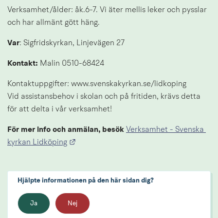
Verksamhet/ålder: åk.6-7. Vi äter mellis leker och pysslar 
och har allmänt gött häng.
Var
: Sigfridskyrkan, Linjevägen 27
Kontakt:
 Malin 0510-68424
Kontaktuppgifter: www.svenskakyrkan.se/lidkoping
Vid assistansbehov i skolan och på fritiden, krävs detta 
för att delta i vår verksamhet!
För mer info och anmälan, besök
Verksamhet - Svenska 
Länk till annan webbplats.
kyrkan Lidköping
Hjälpte informationen på den här sidan dig?
Ja
Nej