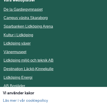
Våra webbplatser
De la Gardiegymnasiet
Campus västra Skaraborg
Sparbanken Lidköping Arena
Kultur i Lidköping
Lidköping växer
Vänermuseet
Lidköping miljö och teknik AB
Länk till annan webbplats.
Destination Läckö-Kinnekulle
Länk till annan webbplats.
Lidköping Energi
Länk till annan webbplats.
AB Bostäder
Vi använder kakor
Följ oss i sociala medier
Läs mer i vår cookiepolicy