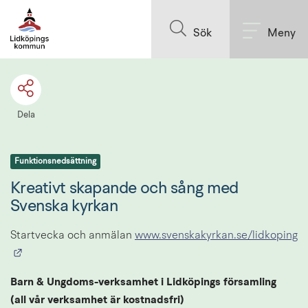
Till innehållet på sidan
Sök
Meny
Dela
Funktionsnedsättning
Kreativt skapande och sång med 
Svenska kyrkan
Startvecka och anmälan 
www.svenskakyrkan.se/lidkoping
Länk till annan webbplats.
B
arn & Ungdoms-verksamhet i Lidköpings församling
(all vår verksamhet är kostnadsfri)