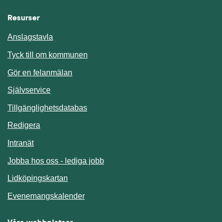
Resurser
Anslagstavla
Länk till annan webbplats.
Tyck till om kommunen
Gör en felanmälan
Länk till annan webbplats.
Självservice
Länk till annan webbplats.
Tillgänglighetsdatabas
Redigera
Länk till annan webbplats.
Intranät
Jobba hos oss - lediga jobb
Länk till annan webbplats.
Lidköpingskartan
Länk till annan webbplats.
Evenemangskalender