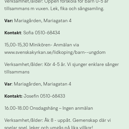
Verksamhet/ålder: Öppen förskola för barn 0-5 år 
tillsammans m vuxen. Lek, fika och sångsamling.
Var:
 Mariagården, Mariagatan 4
Kontakt
: Sofia 0510-68434
15,00-15,30 Minikören- Anmälan via 
www.svenskakyrkan.se/lidkoping/barn--ungdom
Verksamhet/ålder: Kör 4-5 år. Vi sjunger enklare sånger 
tillsammans
Var
: Mariagården, Mariagatan 4
Kontakt:
 Josefin 0510-68433
16.00-18.00 Onsdagshäng – Ingen anmälan
Verksamhet/ålder: Åk 8 - uppåt. Gemenskap där vi 
spelar spel, leker och umgås på lika villkor!