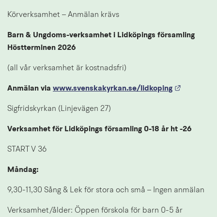
Körverksamhet – Anmälan krävs
Barn & Ungdoms-verksamhet i Lidköpings församling 
Höstterminen 2026
(all vår verksamhet är kostnadsfri)
Länk till 
Anmälan via 
www.svenskakyrkan.se/lidkoping
Sigfridskyrkan (Linjevägen 27)
Verksamhet för Lidköpings församling 0-18 år ht -26
START V 36
Måndag:
9,30-11,30 Sång & Lek för stora och små – Ingen anmälan
Verksamhet/ålder: Öppen förskola för barn 0-5 år 