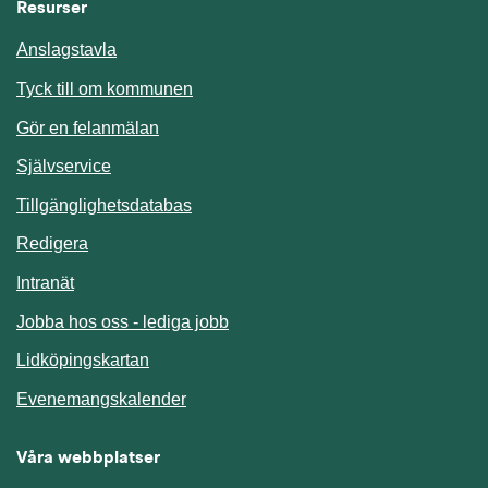
Resurser
Anslagstavla
Länk till annan webbplats.
Tyck till om kommunen
Gör en felanmälan
Länk till annan webbplats.
Självservice
Länk till annan webbplats.
Tillgänglighetsdatabas
Redigera
Länk till annan webbplats.
Intranät
Jobba hos oss - lediga jobb
Länk till annan webbplats.
Lidköpingskartan
Länk till annan webbplats.
Evenemangskalender
Våra webbplatser