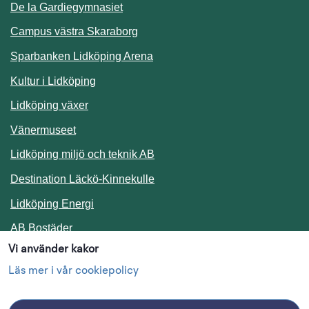
De la Gardiegymnasiet
Campus västra Skaraborg
Sparbanken Lidköping Arena
Kultur i Lidköping
Lidköping växer
Vänermuseet
Lidköping miljö och teknik AB
Länk till annan webbplats.
Destination Läckö-Kinnekulle
Länk till annan webbplats.
Lidköping Energi
Länk till annan webbplats.
AB Bostäder
Vi använder kakor
Följ oss i sociala medier
Läs mer i vår cookiepolicy