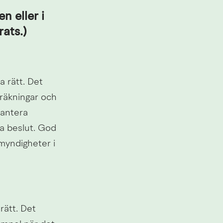
n eller i 
rats.)
rätt. Det 
räkningar och 
antera 
a beslut. God 
myndigheter i 
ätt. Det 