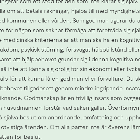
gerar som ett stöd för den som inte klarar sig själv. De
a om att betala räkningar, hjälpa till med myndighets
ed kommunen eller vården. Som god man agerar du all
re för någon som saknar förmåga att företräda sig själv 
e medicinska kriterierna är att man ska ha en kognitiv
ukdom, psykisk störning, försvagat hälsotillstånd eller
amt att hjälpbehovet grundar sig i denna kognitiva ne
tså inte att känna sig orolig för sin ekonomi eller tycka
jälp för att kunna få en god man eller förvaltare. Du sk
pbehovet tillgodosett genom mindre ingripande insats
 liknande. Godmanskap är en frivillig insats som bygger
huvudmannen förstår vad saken gäller. Överförmynd
026 själva beslut om anordnande, omfattning och upph
otvistiga ärenden. Om alla parter inte är överens lä
rätten för beslut.