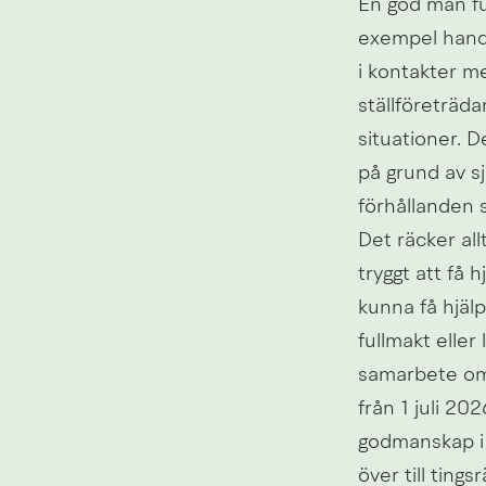
En god man fun
exempel handl
i kontakter m
ställföreträda
situationer. D
på grund av sj
förhållanden s
Det räcker all
tryggt att få h
kunna få hjäl
fullmakt eller
samarbete om 
från 1 juli 2
godmanskap i 
över till tings