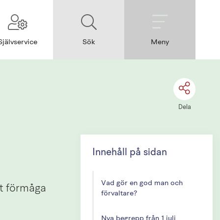
Självservice
Sök
Meny
Dela
Innehåll på sidan
Vad gör en god man och
t förmåga 
förvaltare?
Nya begrepp från 1 juli