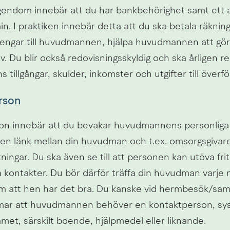
egendom innebär att du har bankbehörighet samt ett an
n. I praktiken innebär detta att du ska betala räknin
pengar till huvudmannen, hjälpa huvudmannen att göra
v. Du blir också redovisningsskyldig och ska årligen re
tillgångar, skulder, inkomster och utgifter till över
rson
son innebär att du bevakar huvudmannens personliga 
en länk mellan din huvudman och t.ex. omsorgsgivare
ningar. Du ska även se till att personen kan utöva friti
 kontakter. Du bör därför träffa din huvudman varje m
om att hen har det bra. Du kanske vid hermbesök/samta
r att huvudmannen behöver en kontaktperson, sysse
met, särskilt boende, hjälpmedel eller liknande.