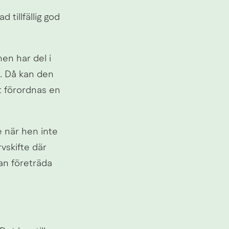
tillfällig god 
n har del i 
 Då kan den 
 förordnas en 
 när hen inte 
vskifte där 
an företräda 