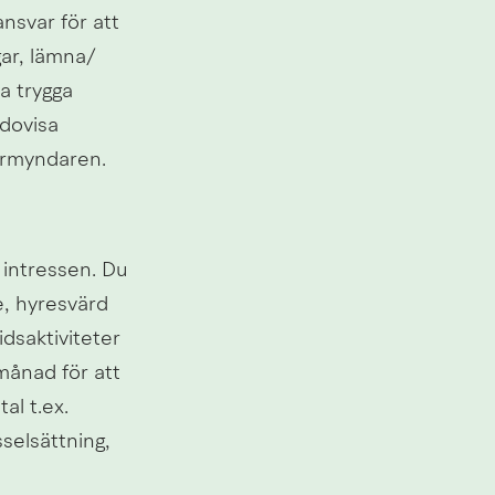
svar för att 
gar, lämna/
 trygga 
dovisa 
förmyndaren.
intressen. Du 
, hyresvärd 
dsaktiviteter 
ånad för att 
l t.ex. 
lsättning, 