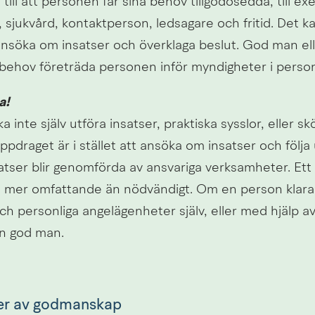
 till att personen får sina behov tillgodosedda, till e
 sjukvård, kontaktperson, ledsagare och fritid. Det ka
ansöka om insatser och överklaga beslut. God man elle
 behov företräda personen inför myndigheter i personl
a!
 inte själv utföra insatser, praktiska sysslor, eller skö
draget är i stället att ansöka om insatser och följa 
atser blir genomförda av ansvariga verksamheter. Et
ra mer omfattande än nödvändigt. Om en person klarar
 personliga angelägenheter själv, eller med hjälp av 
n god man.
er av godmanskap