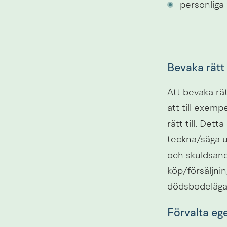
personliga
Bevaka rätt
Att bevaka rä
att till exemp
rätt till. Det
teckna/säga u
och skuldsane
köp/försäljni
dödsbodeläga
Förvalta e