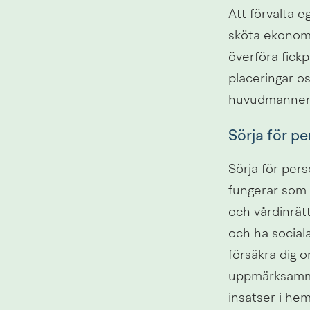
Att förvalta 
sköta ekonomi
överföra fick
placeringar os
huvudmannens 
Sörja för pe
Sörja för per
fungerar som 
och vårdinrätt
och ha sociala
försäkra dig 
uppmärksamma
insatser i hem