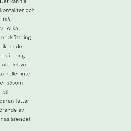
t kan till 
kontakter och 
tså 
i olika 
 nedsättning 
 liknande 
dsättning. 
 att det vore 
a heller inte 
er såsom 
 på 
aren fattar 
örande av 
mnas ärendet 