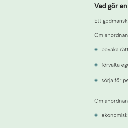
Vad gör en
Ett godmanskap
Om anordnand
bevaka rät
förvalta e
sörja för p
Om anordnand
ekonomisk