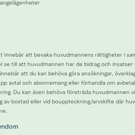
 angelägenheter
tt innebär att bevaka huvudmannens rättigheter i sa
el se till att huvudmannen har de bidrag och insatser
ta innebär att du kan behöva göra ansökningar, överklag
pp avtal och abonnemang eller förhandla om avbetal
ring. Du kan även behöva företräda huvudmannen vi
ng av bostad eller vid bouppteckning/arvskifte där h
re.
gendom