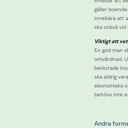
innebär att se
gäller boende,
innebära att 
ska också vid
Viktigt att vet
En god man ska
omvårdnad. Upp
beslutade ins
ska aldrig va
ekonomiska och
behövs inte e
Andra form