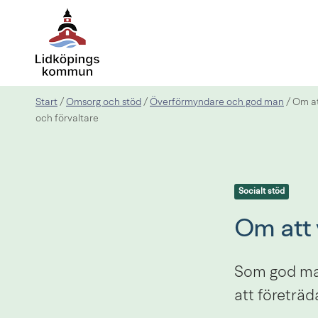
Start
Omsorg och stöd
Överförmyndare och god man
/
/
/
Om at
och förvaltare
Socialt stöd
Om att 
Som god man
att företräda