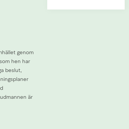
mhället genom 
 som hen har 
a beslut, 
ningsplaner 
d 
uvudmannen är 