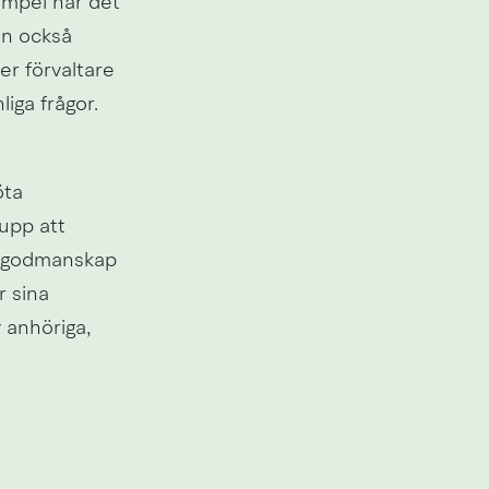
xempel när det
n också 
r förvaltare 
iga frågor.
ta 
upp att 
t godmanskap 
 sina 
anhöriga, 