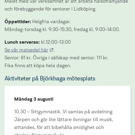
Målet med vår verksamhet är att arbeta hälsofrämjande 
och förebyggande för seniorer i Lidköping.
Öppettider:
 Helgfria vardagar. 
Måndag-torsdag kl. 9:30-15:30, fredag kl. 9:00-14:00.
Lunch serveras:
 kl.12:00-13:00
Länk till annan webbplats.
Se vår matsedel här
.
Senior: 81 kr. Övriga i sällskap med senior: 111 kr. 
Fika finns att köpa hela dagen.
Aktiviteter på Björkhaga mötesplats
Måndag 3 augusti
10.30 – Sittgymnastik. Vi samlas på avdelning 
Järpen och gör lite lättare övningar till musik, 
sittandes, för att bibehålla smidighet och 