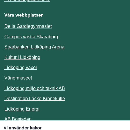
Våra webbplatser
De la Gardiegymnasiet
Campus västra Skaraborg
Sparbanken Lidköping Arena
Kultur i Lidköping
Lidköping växer
Vänermuseet
Lidköping miljö och teknik AB
Länk till annan webbplats.
Destination Läckö-Kinnekulle
Länk till annan webbplats.
Lidköping Energi
Länk till annan webbplats.
AB Bostäder
Vi använder kakor