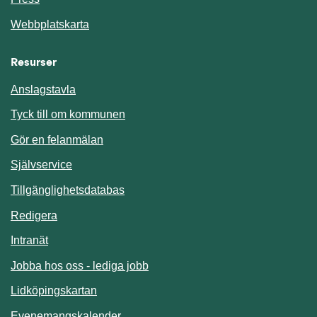
Webbplatskarta
Resurser
Anslagstavla
Länk till annan webbplats.
Tyck till om kommunen
Gör en felanmälan
Länk till annan webbplats.
Självservice
Länk till annan webbplats.
Tillgänglighetsdatabas
Redigera
Länk till annan webbplats.
Intranät
Jobba hos oss - lediga jobb
Länk till annan webbplats.
Lidköpingskartan
Länk till annan webbplats.
Evenemangskalender