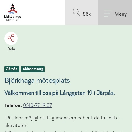
Till innehållet på sidan
Sök
Meny
Dela
Järpås
Äldreomsorg
Björkhaga mötesplats
Välkommen till oss på Långgatan 19 i Järpås.
Telefon: 
0510-77 19 07
Här finns möjlighet till gemenskap och att delta i olika 
aktiviteter. 