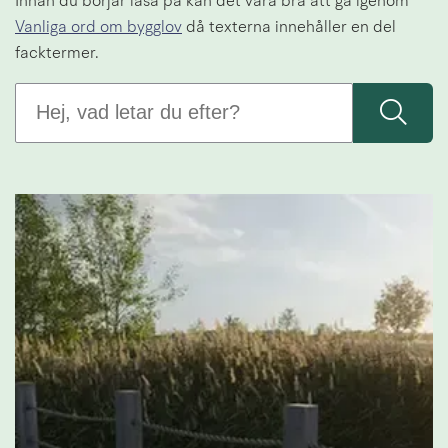
Innan du börjar läsa på kan det vara bra att gå igenom 
Vanliga ord om bygglov
 då texterna innehåller en del 
facktermer.