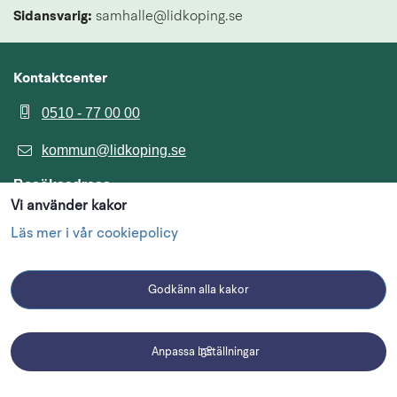
Sidansvarig:
 samhalle@lidkoping.se
Kontaktcenter
0510 - 77 00 00
kommun@lidkoping.se
Besöksadress
Vi använder kakor
Lidköpings kommun
Skaragatan 8
Läs mer i vår cookiepolicy
Postadress
Lidköpings kommun
Godkänn alla kakor
531 88 Lidköping
Organisationsnummer
Anpassa inställningar
212000-1694
Driftmeddelanden