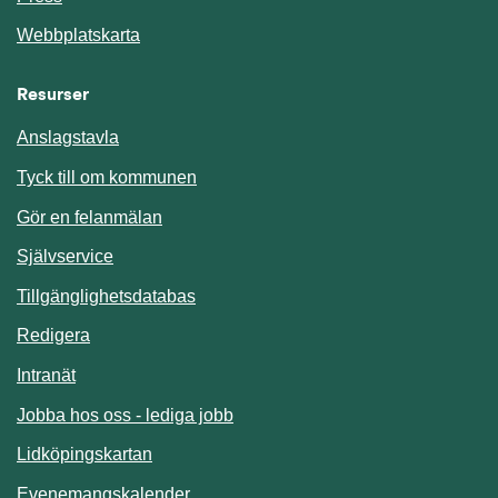
Webbplatskarta
Resurser
Anslagstavla
Länk till annan webbplats.
Tyck till om kommunen
Gör en felanmälan
Länk till annan webbplats.
Självservice
Länk till annan webbplats.
Tillgänglighetsdatabas
Redigera
Länk till annan webbplats.
Intranät
Jobba hos oss - lediga jobb
Länk till annan webbplats.
Lidköpingskartan
Länk till annan webbplats.
Evenemangskalender