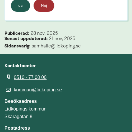
Ja
Nej
Publicerad: 
28 nov, 2025
Senast uppdaterad: 
21 nov, 2025
Sidansvarig:
 samhalle@lidkoping.se
Kontaktcenter
0510 - 77 00 00
kommun@lidkoping.se
Besöksadress
Lidköpings kommun
Skaragatan 8
Postadress