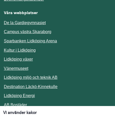
Våra webbplatser
De la Gardiegymnasiet
Campus västra Skaraborg
Sparbanken Lidköping Arena
Kultur i Lidköping
Lidköping växer
Vänermuseet
Lidköping miljö och teknik AB
Länk till annan webbplats.
Destination Läckö-Kinnekulle
Länk till annan webbplats.
Lidköping Energi
Länk till annan webbplats.
AB Bostäder
Vi använder kakor