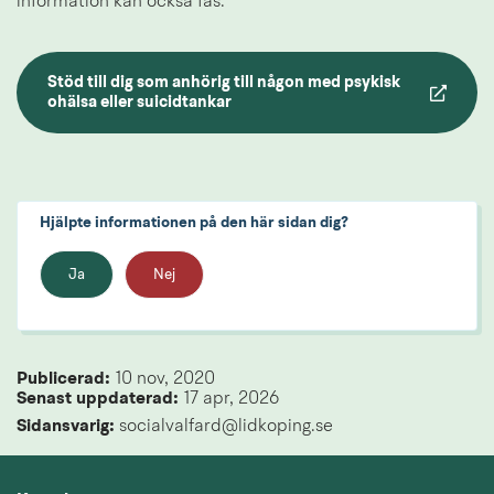
information kan också fås.
Stöd till dig som anhörig till någon med psykisk 
pdf, 1.4 MB.
ohälsa eller suicidtankar
Hjälpte informationen på den här sidan dig?
Ja
Nej
Publicerad: 
10 nov, 2020
Senast uppdaterad: 
17 apr, 2026
Sidansvarig:
 socialvalfard@lidkoping.se