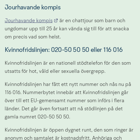
Jourhavande kompis
Länk till annan webbplats.
Jourhavande kompis
 är en chattjour som barn och 
ungdomar upp till 25 år kan vända sig till för att snacka 
om precis vad som helst.
Kvinnofridslinjen: 
020-50 50 50
 eller 116 016
Kvinnofridslinjen är en nationell stödtelefon för den som 
utsatts för hot, våld eller sexuella övergrepp.
Kvinnofridslinjen har fått ett nytt nummer och nås nu på 
116 016. Nummerbytet innebär att Kvinnofridslinjen går 
över till ett EU-gemensamt nummer som införs i flera 
länder. Det går även fortsatt att nå stödlinjen på det 
gamla numret 020-50 50 50.
Kvinnofridslinjen är öppen dygnet runt, den som ringer är 
anonym och samtalet är kostnadsfritt. Anhöriga och 