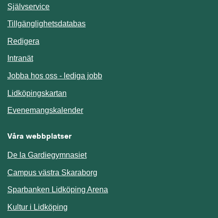
Länk till annan webbplats.
Självservice
Länk till annan webbplats.
Tillgänglighetsdatabas
Redigera
Länk till annan webbplats.
Intranät
Jobba hos oss - lediga jobb
Länk till annan webbplats.
Lidköpingskartan
Länk till annan webbplats.
Evenemangskalender
Våra webbplatser
De la Gardiegymnasiet
Campus västra Skaraborg
Sparbanken Lidköping Arena
Kultur i Lidköping