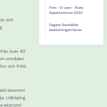
Film - Vi vann - Årets
Superkommun 2022
ar och 
Dagens Samhälles
g.
bedömningskriterier
från över 40 
nom områden 
r och fritid.
abil ekonomi 
ja. Lidköping 
ra ekonomi 