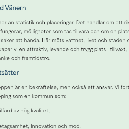
vid Vänern
er än statistik och placeringar. Det handlar om ett rikt
ungerar, möjligheter som tas tillvara och om en plats
saker att hända. Här möts vattnet, livet och staden o
par vi en attraktiv, levande och trygg plats i tillväxt, 
anke och framtidstro.
tsätter
ppen är en bekräftelse, men också ett ansvar. Vi forts
köping som en kommun som:
lfärd av hög kvalitet,
retagsamhet, innovation och mod,