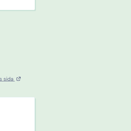
Länk till annan webbplats.
 sida 