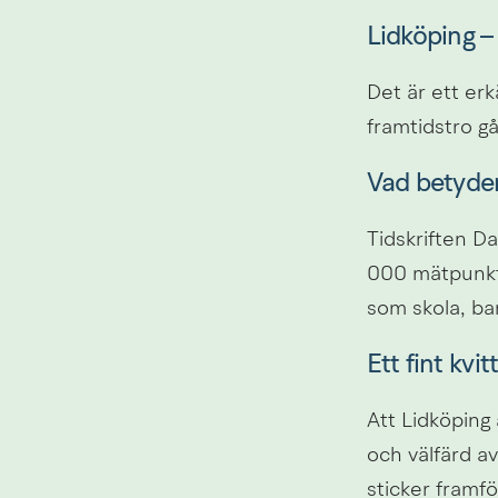
Lidköping –
Det är ett erk
framtidstro gå
Vad betyde
Tidskriften D
000 mätpunkte
som skola, ba
Ett fint kvit
Att Lidköping 
och välfärd av
sticker framf