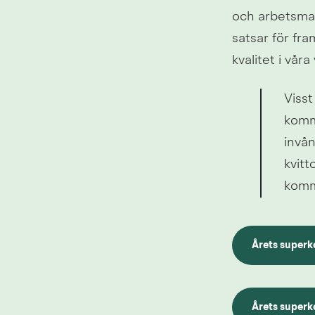
och arbetsmark
satsar för fra
kvalitet i vår
Visst
kommu
invån
kvitt
kommu
Årets superk
Årets superk