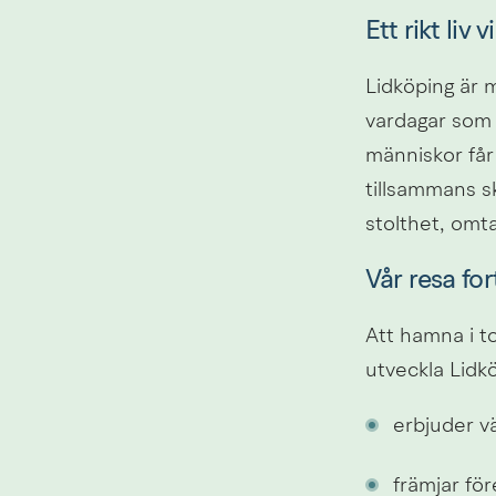
Ett rikt liv 
Lidköping är m
vardagar som f
människor får 
tillsammans ska
stolthet, omt
Vår resa for
Att hamna i to
utveckla Lid
erbjuder vä
främjar fö