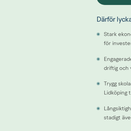
Därför lycka
Stark ekon
för investe
Engagerade 
driftig oc
Trygg skola
Lidköping t
Långsiktigh
stadigt äv