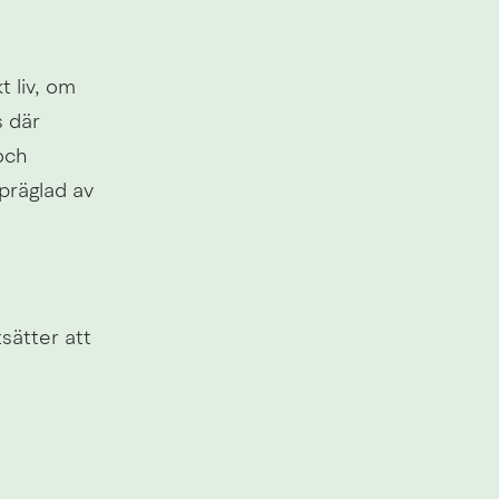
 liv, om 
 där 
ch 
präglad av 
ätter att 