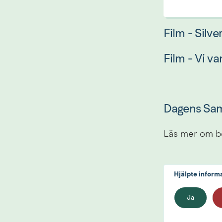
Film - Silv
Film - Vi 
Dagens Sam
Läs mer om be
Hjälpte inform
Ja