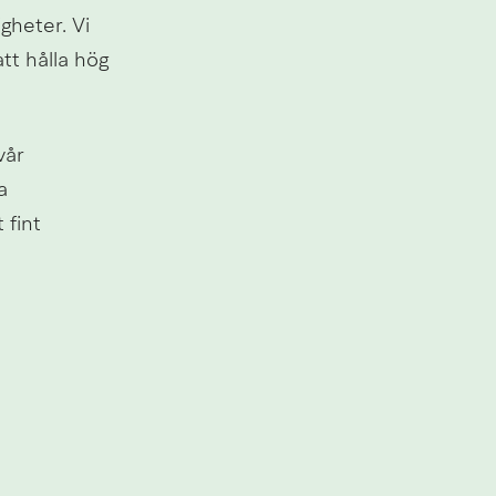
gheter. Vi 
tt hålla hög 
år 
 
fint 