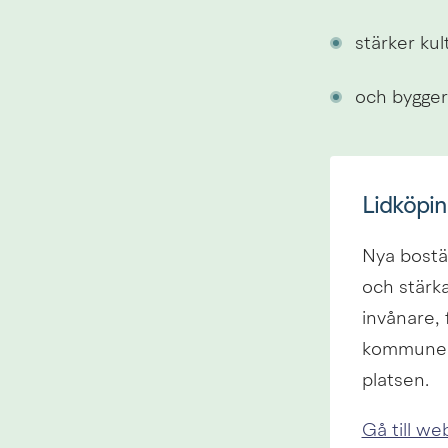
stärker kul
och bygger
Lidköpin
Nya bostäd
och stärka
invånare, 
kommunens 
platsen.
Gå till we