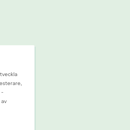
tveckla 
esterare, 
- 
av 