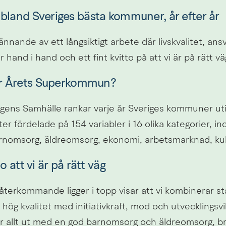
 bland Sveriges bästa kommuner, år efter år
ännande av ett långsiktigt arbete där livskvalitet, ansv
r hand i hand och ett fint kvitto på att vi är på rätt vä
r Årets Superkommun?
agens Samhälle rankar varje år Sveriges kommuner uti
r fördelade på 154 variabler i 16 olika kategorier, i
rnomsorg, äldreomsorg, ekonomi, arbetsmarknad, kultu
to att vi är på rätt väg
återkommande ligger i topp visar att vi kombinerar st
 hög kvalitet med initiativkraft, mod och utvecklingsvil
ör allt ut med en god barnomsorg och äldreomsorg, b