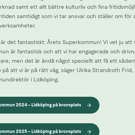
nad samt ett allt bättre kulturliv och fina fritidsmöjli
mtiden samtidigt som vi tar ansvar och ställer om för a
a verksamheter.
 är det fantastiskt. Årets Superkommun! Vi vet ju att v
n är fantastisk och att vi har engagerade och drivna
are, men det är ändå något speciellt att få ett sådant 
o på att vi är på rätt väg, säger Ulrika Strandroth Frid, 
ndirektör i Lidköping.
ommun 2024 – Lidköping på bronsplats
ommun 2025 – Lidköping på bronsplats