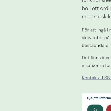
funktionsne
bo i ett ord
med särskil
För att ingå i
aktiviteter p
bestående elle
Det finns inge
insatserna för
Kontakta LSS-
Hjälpte inform
Ja