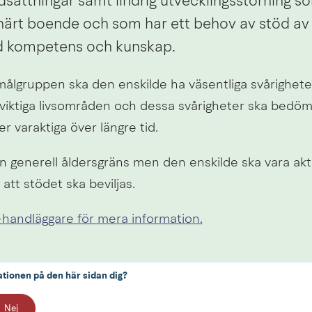
dsättningar samt lindrig utvecklingsstörning 
inärt boende och som har ett behov av stöd av 
d kompetens och kunskap.
 målgruppen ska den enskilde ha väsentliga svårigheter
å viktiga livsområden och dessa svårigheter ska bedöm
r varaktiga över längre tid.
n generell åldersgräns men den enskilde ska vara aktiv
 att stödet ska beviljas.
handläggare för mera information.
ationen på den här sidan dig?
Nej