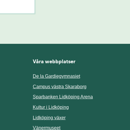
Våra webbplatser
De la Gardiegymnasiet
ill annan webbplats.
Campus västra Skaraborg
Sparbanken Lidköping Arena
webbplats.
Kultur i Lidköping
ill annan webbplats.
Lidköping växer
Vänermuseet