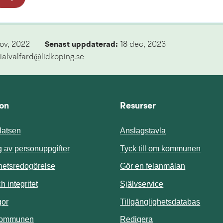
nov, 2022
Senast uppdaterad: 
18 dec, 2023
ialvalfard@lidkoping.se
ion
Resurser
atsen
Anslagstavla
Länk t
 av personuppgifter
Tyck till om kommunen
ghetsredogörelse
Gör en felanmälan
Länk till annan 
 integritet
Självservice
Länk t
gor
Tillgänglighetsdatabas
kommunen
Redigera