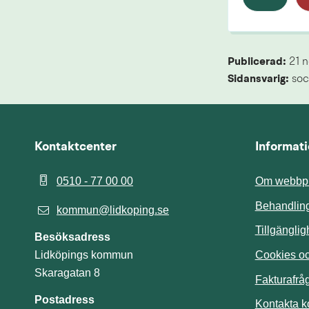
Publicerad: 
21 
Sidansvarig:
 soc
Kontaktcenter
Informat
0510 - 77 00 00
Om webbpl
Behandling
kommun@lidkoping.se
Tillgängli
Besöksadress
Cookies och
Lidköpings kommun
Skaragatan 8
Fakturafrå
Postadress
Kontakta 