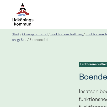
Start
Omsorg och stöd
Funktionsnedsättning
Funktionsneds
/
/
/
enligt SoL
/
Boendestöd
Funktionsnedsättni
Boende
Insatsen boe
funktionsned