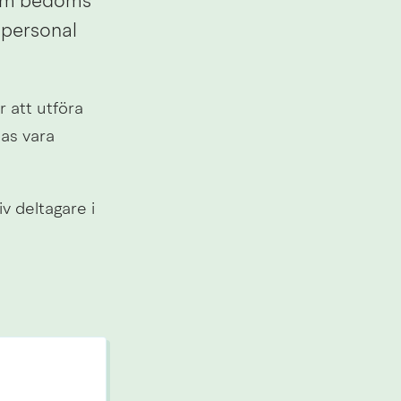
som bedöms 
personal 
 att utföra 
as vara 
 deltagare i 