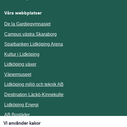
Våra webbplatser
De la Gardiegymnasiet
Campus västra Skaraborg
Sparbanken Lidköping Arena
Kultur i Lidköping
Lidköping växer
Vänermuseet
Lidköping miljö och teknik AB
Länk till annan webbplats.
Destination Läckö-Kinnekulle
Länk till annan webbplats.
Lidköping Energi
Länk till annan webbplats.
AB Bostäder
Vi använder kakor