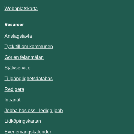
Webbplatskarta
Resurser
Anslagstavla
Länk till annan webbplats.
Tyck till om kommunen
Gör en felanmälan
Länk till annan webbplats.
Självservice
Länk till annan webbplats.
Tillgänglighetsdatabas
Redigera
Länk till annan webbplats.
Intranät
Jobba hos oss - lediga jobb
Länk till annan webbplats.
Lidköpingskartan
Länk till annan webbplats.
Evenemangskalender