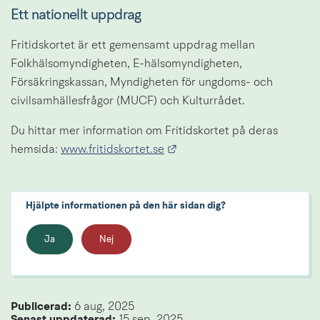
Ett nationellt uppdrag
Fritidskortet är ett gemensamt uppdrag mellan 
Folkhälsomyndigheten, E-hälsomyndigheten, 
Försäkringskassan, Myndigheten för ungdoms- och 
civilsamhällesfrågor (MUCF) och Kulturrådet.
Du hittar mer information om Fritidskortet på deras 
Länk till annan webbplats.
hemsida: 
www.fritidskortet.se
Hjälpte informationen på den här sidan dig?
Ja
Nej
Publicerad: 
6 aug, 2025
Senast uppdaterad: 
15 sep, 2025