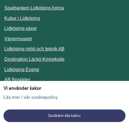
Sparbanken Lidköping Arena
Kultur i Lidköping
Lidköping växer
Vänermuseet
Lidköping miljö och teknik AB
Länk till annan webbplats.
Destination Läckö-Kinnekulle
Länk till annan webbplats.
Lidköping Energi
Länk till annan webbplats.
AB Bostäder
Vi använder kakor
Följ oss i sociala medier
Läs mer i vår cookiepolicy
Godkänn alla kakor
Facebook
Instagram
Linkedin