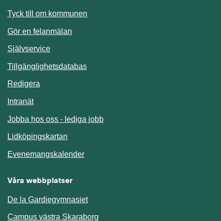
Länk till annan webbplats.
Tyck till om kommunen
Gör en felanmälan
Länk till annan webbplats.
Självservice
Länk till annan webbplats.
Tillgänglighetsdatabas
Redigera
Länk till annan webbplats.
Intranät
Jobba hos oss - lediga jobb
Länk till annan webbplats.
Lidköpingskartan
Länk till annan webbplats.
Evenemangskalender
Våra webbplatser
De la Gardiegymnasiet
Campus västra Skaraborg