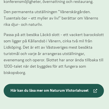
konferensmöjligheter, övernattning och restaurang.
Den permanenta utställningen “Vänerskärgården. 
Tusentals öar – ett myller av liv!” berättar om Vänerns 
rika djur- och naturliv.
Passa på att besöka Läckö slott - ett vackert barockslott 
som ligger på Kållandsö i Vänern, cirka två mil från 
Lidköping. Det är ett av Västsveriges mest besökta 
turistmål och varje år arrangeras utställningar, 
evenemang och operor. Slottet har anor ända tillbaka till 
1200-talet när det byggdes för att fungera som 
biskopsborg.
Här kan du läsa mer om Naturum Victoriahuset
Länk till annan webbplats.