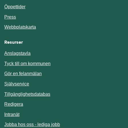
Öppettider
Press
Webbplatskarta
Resurser
Anslagstavla
Länk till annan webbplats.
Tyck till om kommunen
Gör en felanmälan
Länk till annan webbplats.
Självservice
Länk till annan webbplats.
Tillgänglighetsdatabas
Redigera
Länk till annan webbplats.
Intranät
Jobba hos oss - lediga jobb