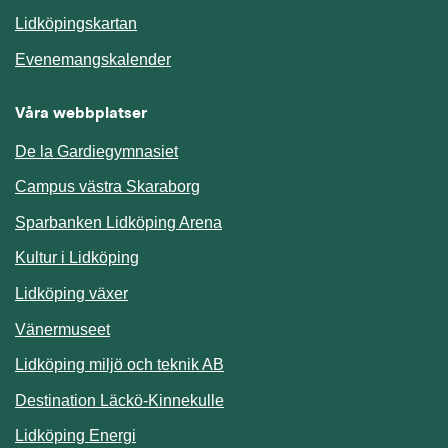
Länk till annan webbplats.
Lidköpingskartan
Länk till annan webbplats.
Evenemangskalender
Våra webbplatser
De la Gardiegymnasiet
Campus västra Skaraborg
Sparbanken Lidköping Arena
Kultur i Lidköping
Lidköping växer
Vänermuseet
Lidköping miljö och teknik AB
Länk till annan webbplats.
Destination Läckö-Kinnekulle
Länk till annan webbplats.
Lidköping Energi