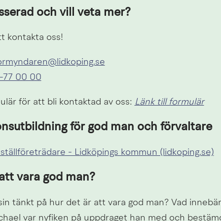
sserad och vill veta mer?
 kontakta oss!
ormyndaren@lidkoping.se
-77 00 00
L
rmulär för att bli kontaktad av oss: 
Länk till formulär
onsutbildning för god man och förvaltare
 ställföreträdare - Lidköpings kommun (lidkoping.se)
 att vara god man?
in tänkt på hur det är att vara god man? Vad innebär 
chael var nyfiken på uppdraget han med och bestämde 