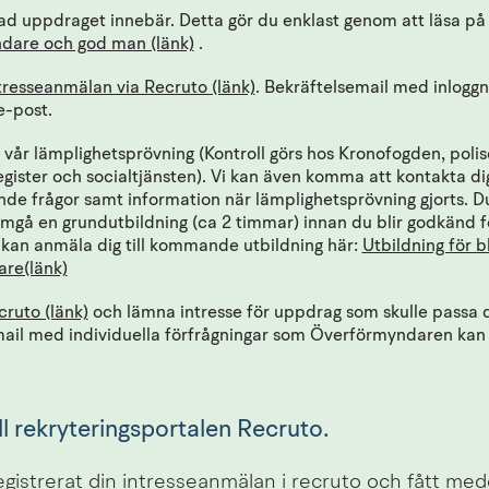
ad uppdraget innebär. Detta gör du enklast genom att läsa på v
dare och god man (länk)
 .
resseanmälan via Recruto (länk)
. Bekräftelsemail med inloggn
e-post.
 vår lämplighetsprövning (Kontroll görs hos Kronofogden, polis
gister och socialtjänsten). Vi kan även komma att kontakta dig
de frågor samt information när lämplighetsprövning gjorts. 
gå en grundutbildning (ca 2 timmar) innan du blir godkänd för
kan anmäla dig till kommande utbildning här: 
Utbildning för b
Öppnas i nytt fönster.
are(länk)
cruto (länk)
 och lämna intresse för uppdrag som skulle passa d
ail med individuella förfrågningar som Överförmyndaren kan 
ill rekryteringsportalen Recruto.
registrerat din intresseanmälan i recruto och fått me