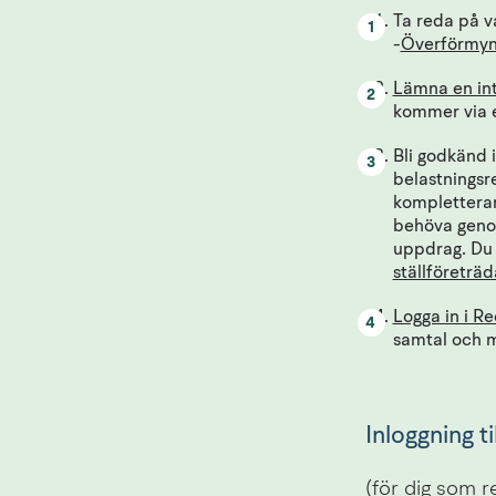
Ta reda på v
-
Överförmyn
Lämna en int
kommer via 
Bli godkänd i
belastningsre
kompletteran
behöva genom
uppdrag. Du 
ställföreträd
Logga in i Re
samtal och m
Inloggning t
(för dig som 