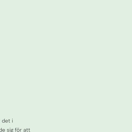
änk till annan webbplats, öppnas i nytt fönster.
det i 
sig för att 