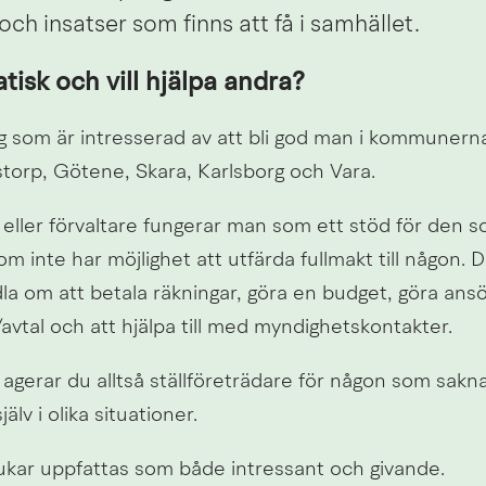
 och insatser som finns att få i samhället.
tisk och vill hjälpa andra?
g som är intresserad av att bli god man i kommunerna:
torp, Götene, Skara, Karlsborg och Vara.
ller förvaltare fungerar man som ett stöd för den som
om inte har möjlighet att utfärda fullmakt till någon. Det
a om att betala räkningar, göra en budget, göra ansök
tal och att hjälpa till med myndighetskontakter.
gerar du alltså ställföreträdare för någon som sakna
jälv i olika situationer.
kar uppfattas som både intressant och givande.