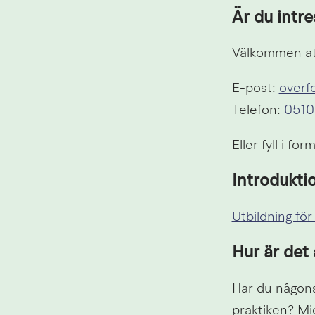
Är du intre
Välkommen att
E-post: 
overf
Telefon: 
0510
Eller fyll i fo
Introdukti
Utbildning för
Hur är det
Har du någons
praktiken? Mi