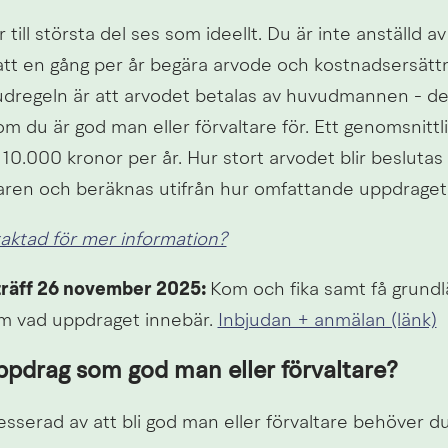
till största del ses som ideellt. Du är inte anställd 
tt en gång per år begära arvode och kostnadsersättnin
dregeln är att arvodet betalas av huvudmannen - det v
 du är god man eller förvaltare för. Ett genomsnittli
a 10.000 kronor per år. Hur stort arvodet blir beslutas 
en och beräknas utifrån hur omfattande uppdraget v
ntaktad för mer information?
räff 26 november 2025: 
Kom och fika samt få grundl
m vad uppdraget innebär. 
Inbjudan + anmälan (länk)
ppdrag som god man eller förvaltare?
sserad av att bli god man eller förvaltare behöver du