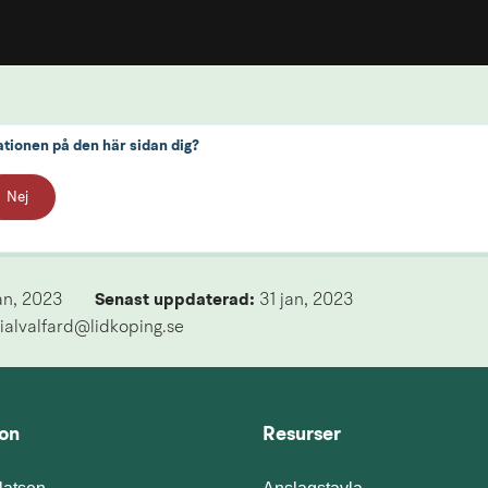
ationen på den här sidan dig?
Nej
an, 2023
Senast uppdaterad: 
31 jan, 2023
ialvalfard@lidkoping.se
ion
Resurser