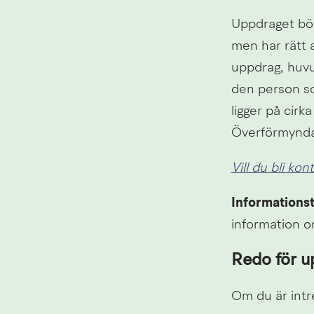
Uppdraget bör 
men har rätt a
uppdrag, huvu
den person som
ligger på cirk
Överförmyndar
Vill du bli ko
Informationst
information o
Redo för u
Om du är intre