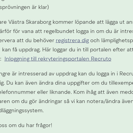
sprövningen är klar)
e Västra Skaraborg kommer löpande att lägga ut ann
ärför för vana att regelbundet logga in om du är intre
rvera att du behöver 
registrera dig
 och lämplighetspr
kan få uppdrag. Här loggar du in till portalen efter att
  
Inloggning till rekryteringsportalen Recruto
gre är intresserad av uppdrag kan du logga in i Recr
ig. Du kan även ändra dina uppgifter om du tillexempe
elefonnummer eller liknande. Kom ihåg att även medd
en om du gör ändringar så vi kan notera/ändra även i
dläggningssystem.
l oss om du har frågor!