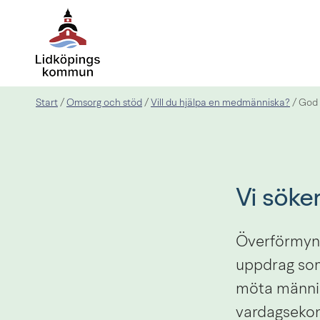
Start
Omsorg och stöd
Vill du hjälpa en medmänniska?
/
/
/
God
Vi söke
Överförmynd
uppdrag som 
möta människ
vardagseko