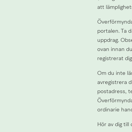
att lämplighet
Överförmyndar
portalen. Ta d
uppdrag. Obse
ovan innan du 
registrerat dig:
Om du inte län
avregistrera d
postadress, t
Överförmyndar
ordinarie han
Hör av dig til