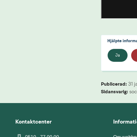
Hjälpte inform
Ja
Publicerad: 
31 j
Sidansvarig:
 soc
Kontaktcenter
Informat