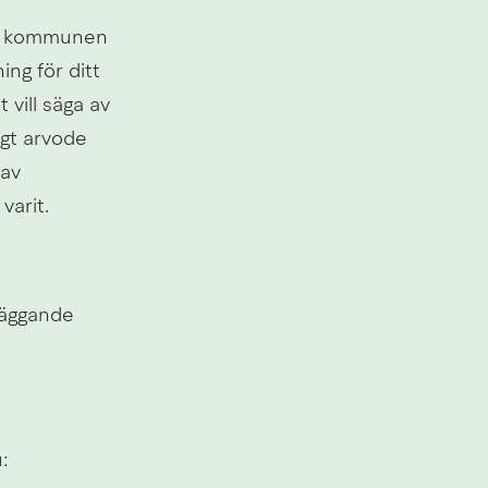
av kommunen 
g för ditt 
ill säga av 
gt arvode 
av 
arit.
äggande 
Länk till annan webbplats, öppnas i nytt fönster.
: