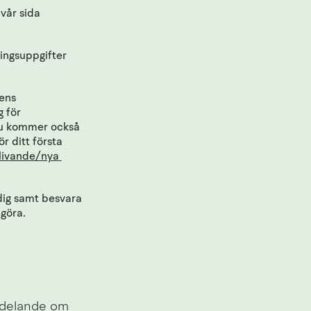
år sida 
ingsuppgifter 
ens 
 för 
Du kommer också 
 ditt första 
livande/nya 
ig samt besvara 
göra.
ddelande om 