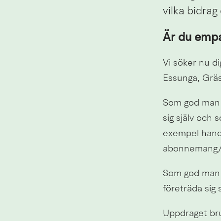
vilka bidrag
Är du empa
Vi söker nu di
Essunga, Gräs
Som god man e
sig själv och s
exempel handl
abonnemang/av
Som god man a
företräda sig s
Uppdraget bru