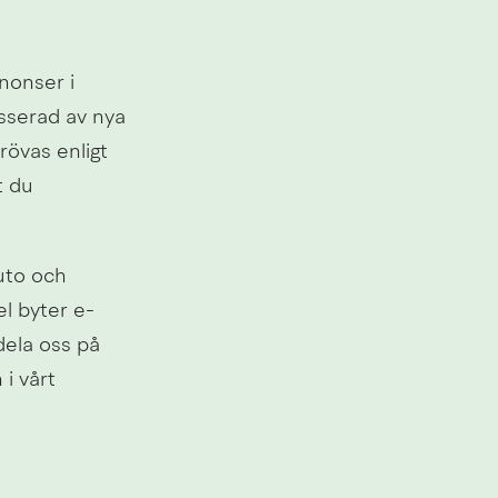
onser i 
sserad av nya 
övas enligt 
 du 
uto och 
l byter e-
ela oss på 
 vårt 