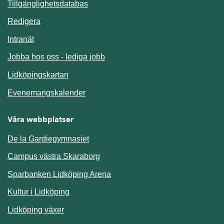
Länk till annan webbplats.
Tillgänglighetsdatabas
Redigera
Länk till annan webbplats.
Intranät
Jobba hos oss - lediga jobb
Länk till annan webbplats.
Lidköpingskartan
Länk till annan webbplats.
Evenemangskalender
Våra webbplatser
De la Gardiegymnasiet
Campus västra Skaraborg
Sparbanken Lidköping Arena
Kultur i Lidköping
Lidköping växer