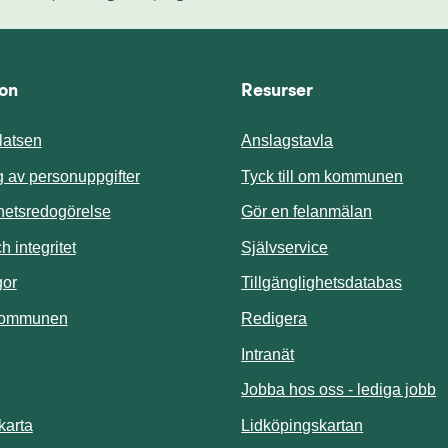
ion
Resurser
atsen
Anslagstavla
Länk t
 av personuppgifter
Tyck till om kommunen
ghetsredogörelse
Gör en felanmälan
Länk till annan 
 integritet
Självservice
Länk t
gor
Tillgänglighetsdatabas
kommunen
Redigera
Länk till annan webbp
Intranät
Jobba hos oss - lediga jobb
Länk till an
karta
Lidköpingskartan