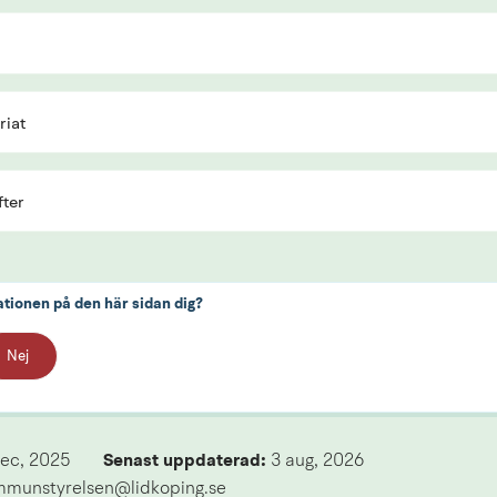
riat
fter
ationen på den här sidan dig?
Nej
dec, 2025
Senast uppdaterad: 
3 aug, 2026
mmunstyrelsen@lidkoping.se