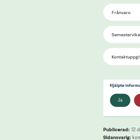
Frånvaro
Semestervika
Kontaktuppgi
Hjälpte inform
Ja
Publicerad: 
12 
Sidansvarig:
 ko