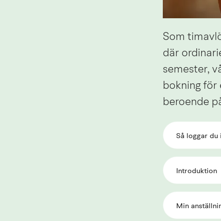
Som timavlö
där ordinari
semester, vå
bokning för 
beroende på
Så loggar du 
Introduktion
Min anställni