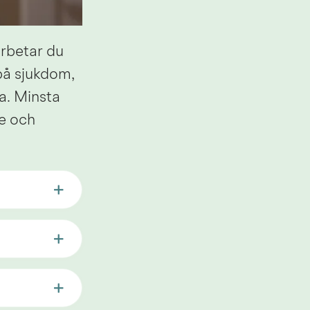
rbetar du 
på sjukdom, 
a. Minsta 
e och 