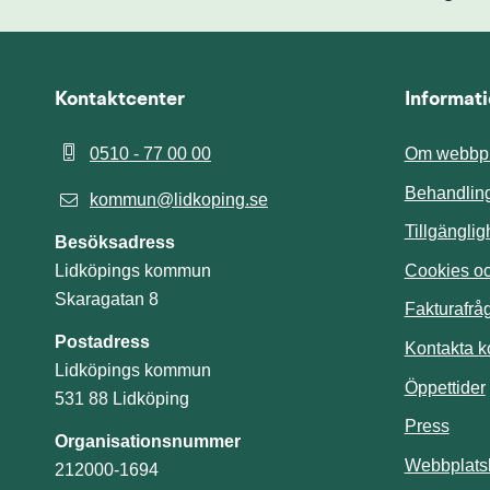
Kontaktcenter
Informat
0510 - 77 00 00
Om webbpl
Behandling
kommun@lidkoping.se
Tillgängli
Besöksadress
Cookies och
Lidköpings kommun
Skaragatan 8
Fakturafrå
Postadress
Kontakta 
Lidköpings kommun
Öppettider
531 88 Lidköping
Press
Organisationsnummer
Webbplats
212000-1694