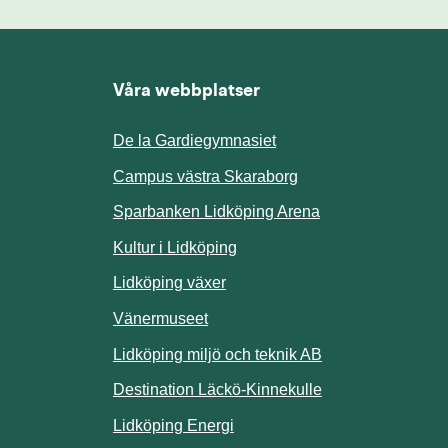
Våra webbplatser
De la Gardiegymnasiet
ill annan webbplats.
Campus västra Skaraborg
Sparbanken Lidköping Arena
webbplats.
Kultur i Lidköping
ill annan webbplats.
Lidköping växer
Vänermuseet
lats.
Lidköping miljö och teknik AB
Länk till annan w
Destination Läckö-Kinnekulle
nan webbplats.
Länk till annan webbplats.
Lidköping Energi