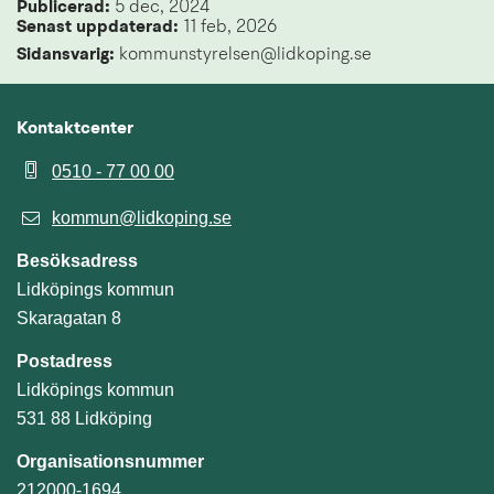
Publicerad: 
5 dec, 2024
Senast uppdaterad: 
11 feb, 2026
Sidansvarig:
 kommunstyrelsen@lidkoping.se
Kontaktcenter
0510 - 77 00 00
kommun@lidkoping.se
Besöksadress
Lidköpings kommun
Skaragatan 8
Postadress
Lidköpings kommun
531 88 Lidköping
Organisationsnummer
212000-1694