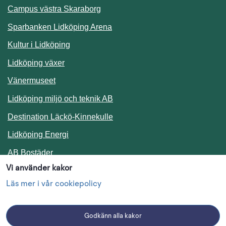
Campus västra Skaraborg
Sparbanken Lidköping Arena
Kultur i Lidköping
Lidköping växer
Vänermuseet
Lidköping miljö och teknik AB
Länk till annan webbplats.
Destination Läckö-Kinnekulle
Länk till annan webbplats.
Lidköping Energi
Länk till annan webbplats.
AB Bostäder
Vi använder kakor
Följ oss i sociala medier
Läs mer i vår cookiepolicy
Godkänn alla kakor
Facebook
Instagram
Linkedin