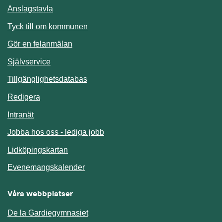
Anslagstavla
Länk till annan webbplats.
Tyck till om kommunen
Gör en felanmälan
Länk till annan webbplats.
Självservice
Länk till annan webbplats.
Tillgänglighetsdatabas
Redigera
Länk till annan webbplats.
Intranät
Jobba hos oss - lediga jobb
Länk till annan webbplats.
Lidköpingskartan
Länk till annan webbplats.
Evenemangskalender
Våra webbplatser
De la Gardiegymnasiet